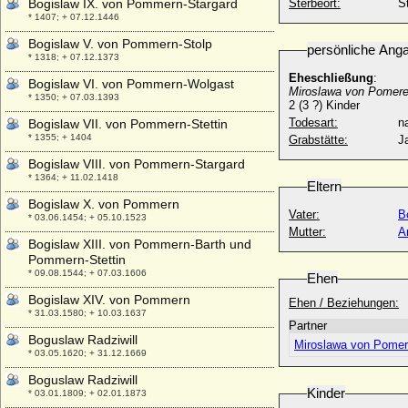
Bogislaw IX. von Pommern-Stargard
Sterbeort:
St
* 1407; + 07.12.1446
Bogislaw V. von Pommern-Stolp
persönliche Ang
* 1318; + 07.12.1373
Eheschließung
:
Bogislaw VI. von Pommern-Wolgast
Miroslawa von Pomere
* 1350; + 07.03.1393
2 (3 ?) Kinder
Todesart:
na
Bogislaw VII. von Pommern-Stettin
* 1355; + 1404
Grabstätte:
J
Bogislaw VIII. von Pommern-Stargard
* 1364; + 11.02.1418
Eltern
Bogislaw X. von Pommern
Vater:
B
* 03.06.1454; + 05.10.1523
Mutter:
A
Bogislaw XIII. von Pommern-Barth und
Pommern-Stettin
* 09.08.1544; + 07.03.1606
Ehen
Bogislaw XIV. von Pommern
Ehen / Beziehungen:
* 31.03.1580; + 10.03.1637
Partner
Boguslaw Radziwill
Miroslawa von Pomer
* 03.05.1620; + 31.12.1669
Boguslaw Radziwill
Kinder
* 03.01.1809; + 02.01.1873