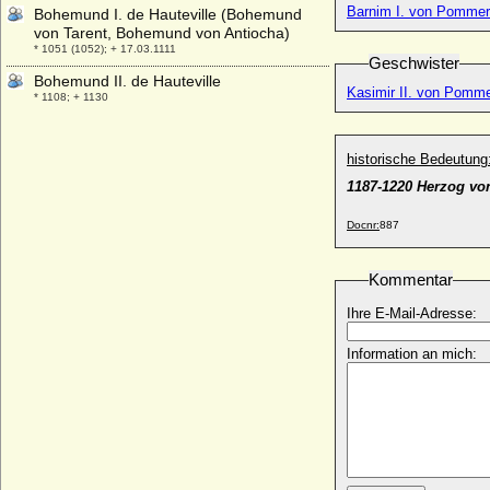
Barnim I. von Pommern
Bohemund I. de Hauteville (Bohemund
von Tarent, Bohemund von Antiocha)
* 1051 (1052); + 17.03.1111
Geschwister
Bohemund II. de Hauteville
Kasimir II. von Pom
* 1108; + 1130
Bohuslaw Chotek von Chotkova und
Wognin, Graf
historische Bedeutung
* 04.07.1829; + 11.10.1896
1187-1220 Herzog v
Boleslaw I. der Lange von Niederschlesien
* 1127; + 08.12.1201
Docnr:
887
Boleslaw I. der Tapfere von Polen
(Boleslaw I. Chrobry)
Kommentar
* 967; + 17.06.1025
Boleslaw I. von Schlesien-Teschen
Ihre E-Mail-Adresse:
* nach 1363; + 06.05.1431
Information an mich:
Boleslaw II. der Kühne von Polen
* 1042; + 1081
Boleslaw II. von Schlesien (Boleslaw II.
Rogatka)
* um 1217; + 1278
Boleslaw II. von Schlesien-Teschen