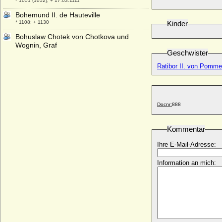
* 1051 (1052); + 17.03.1111
Bohemund II. de Hauteville
* 1108; + 1130
Kinder
Bohuslaw Chotek von Chotkova und
Wognin, Graf
Geschwister
* 04.07.1829; + 11.10.1896
Ratibor II. von Pomm
Boleslaw I. der Lange von Niederschlesien
* 1127; + 08.12.1201
Boleslaw I. der Tapfere von Polen
(Boleslaw I. Chrobry)
* 967; + 17.06.1025
Docnr:
888
Boleslaw I. von Schlesien-Teschen
* nach 1363; + 06.05.1431
Kommentar
Boleslaw II. der Kühne von Polen
Ihre E-Mail-Adresse:
* 1042; + 1081
Boleslaw II. von Schlesien (Boleslaw II.
Information an mich:
Rogatka)
* um 1217; + 1278
Boleslaw II. von Schlesien-Teschen
(Boleslaus II. von Teschen)
* um 1425; + 08.10.1452