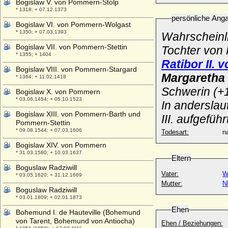
Bogislaw V. von Pommern-Stolp
* 1318; + 07.12.1373
persönliche Ang
Bogislaw VI. von Pommern-Wolgast
* 1350; + 07.03.1393
Wahrscheinl
Bogislaw VII. von Pommern-Stettin
Tochter von 
* 1355; + 1404
Ratibor II.
Bogislaw VIII. von Pommern-Stargard
Margaretha 
* 1364; + 11.02.1418
Schwerin (+1
Bogislaw X. von Pommern
* 03.06.1454; + 05.10.1523
In anderslau
Bogislaw XIII. von Pommern-Barth und
III. aufgeführ
Pommern-Stettin
* 09.08.1544; + 07.03.1606
Todesart:
na
Bogislaw XIV. von Pommern
* 31.03.1580; + 10.03.1637
Eltern
Boguslaw Radziwill
Vater:
* 03.05.1620; + 31.12.1669
Mutter:
N
Boguslaw Radziwill
* 03.01.1809; + 02.01.1873
Ehen
Bohemund I. de Hauteville (Bohemund
von Tarent, Bohemund von Antiocha)
Ehen / Beziehungen: