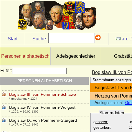
Bogislaw (XI.) von Pommern-Wolgast
* 21.03.1514; + unbekannt
Bogislaw Bodo von Flemming, Reichsgraf
* 24.04.1671; + 14.10.1732
Bogislaw Friedrich Karl von Dönhoff
(Bogislaus Friedrich Carl von Dönhoff),
Reichsgraf
Start
Suche:
an:
D
* 14.05.1754; + 10.01.1809
Bogislaw Friedrich von Dönhoff,
Reichsgraf
Personen alphabetisch
Adelsgeschlechter
Grabstät
* 06.12.1669; + 24.12.1742
Bogislaw I. von Pommern
Filter:
Bogislaw III. von
* 1130; + 18.03.1187
Stammbaum anzeigen
PERSONEN ALPHABETISCH
Bogislaw II. von Pommern-Wolgast
* 1178; + 23.01.1220
Bogislaw III. vo
Bogislaw III. von Pommern-Schlawe
Herzog von Pom
* unbekannt; + 1224
Adelsgeschlecht:
Gre
Bogislaw IV. von Pommern-Wolgast
* 1255; + 19.02.1309
Stammdaten
Bogislaw IX. von Pommern-Stargard
geboren:
u
* 1407; + 07.12.1446
gestorben:
1