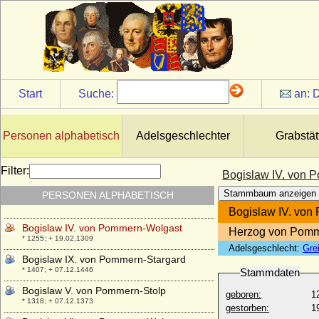
Bogislaw Bodo von Flemming, Reichsgraf
* 24.04.1671; + 14.10.1732
Bogislaw Friedrich Karl von Dönhoff
(Bogislaus Friedrich Carl von Dönhoff),
Reichsgraf
* 14.05.1754; + 10.01.1809
Bogislaw Friedrich von Dönhoff,
Start
Suche:
an:
D
Reichsgraf
* 06.12.1669; + 24.12.1742
Bogislaw I. von Pommern
Personen alphabetisch
Adelsgeschlechter
Grabstät
* 1130; + 18.03.1187
Bogislaw II. von Pommern-Wolgast
Filter:
Bogislaw IV. von 
* 1178; + 23.01.1220
Stammbaum anzeigen
PERSONEN ALPHABETISCH
Bogislaw III. von Pommern-Schlawe
* unbekannt; + 1224
Bogislaw IV. von
Bogislaw IV. von Pommern-Wolgast
Herzog von Pomm
* 1255; + 19.02.1309
Adelsgeschlecht:
Gre
Bogislaw IX. von Pommern-Stargard
* 1407; + 07.12.1446
Stammdaten
Bogislaw V. von Pommern-Stolp
geboren:
1
* 1318; + 07.12.1373
gestorben:
1