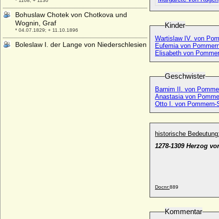
* 1108; + 1130
Bohuslaw Chotek von Chotkova und
Wognin, Graf
Kinder
* 04.07.1829; + 11.10.1896
Wartislaw IV. von Po
Boleslaw I. der Lange von Niederschlesien
Eufemia von Pommern
* 1127; + 08.12.1201
Elisabeth von Pomme
Boleslaw I. der Tapfere von Polen
(Boleslaw I. Chrobry)
Geschwister
* 967; + 17.06.1025
Barnim II. von Pomme
Boleslaw I. von Schlesien-Teschen
Anastasia von Pomme
* nach 1363; + 06.05.1431
Otto I. von Pommern-S
Boleslaw II. der Kühne von Polen
* 1042; + 1081
historische Bedeutung
Boleslaw II. von Schlesien (Boleslaw II.
1278-1309 Herzog v
Rogatka)
* um 1217; + 1278
Boleslaw II. von Schlesien-Teschen
(Boleslaus II. von Teschen)
* um 1425; + 08.10.1452
Docnr:
889
Boleslaw III. von Polen (Boleslaw III.
Schiefmund)
Kommentar
* 20.08.1085; + 28.10.1138