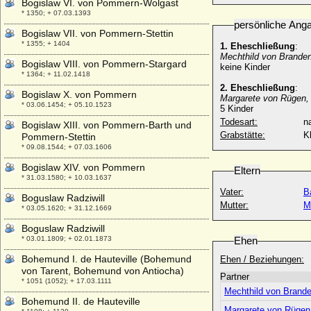
Bogislaw VI. von Pommern-Wolgast
* 1350; + 07.03.1393
persönliche Ang
Bogislaw VII. von Pommern-Stettin
* 1355; + 1404
1. Eheschließung
:
Mechthild von Brande
Bogislaw VIII. von Pommern-Stargard
keine Kinder
* 1364; + 11.02.1418
2. Eheschließung
:
Bogislaw X. von Pommern
Margarete von Rügen,
* 03.06.1454; + 05.10.1523
5 Kinder
Todesart:
na
Bogislaw XIII. von Pommern-Barth und
Grabstätte:
K
Pommern-Stettin
* 09.08.1544; + 07.03.1606
Bogislaw XIV. von Pommern
Eltern
* 31.03.1580; + 10.03.1637
Vater:
B
Boguslaw Radziwill
Mutter:
M
* 03.05.1620; + 31.12.1669
Boguslaw Radziwill
* 03.01.1809; + 02.01.1873
Ehen
Bohemund I. de Hauteville (Bohemund
Ehen / Beziehungen:
von Tarent, Bohemund von Antiocha)
Partner
* 1051 (1052); + 17.03.1111
Mechthild von Brand
Bohemund II. de Hauteville
Margarete von Rügen