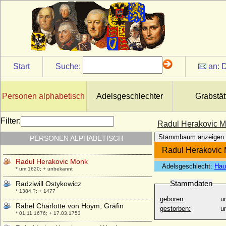
* keine Daten; + keine Daten
Raban Gaudenz Freiherr von und zu
Weichs zu Körtlinghausen
* keine Daten; + keine Daten
Rachel de Cochefilet
* 1566; + 30.12.1659
Start
Suche:
an:
D
Rachel Felix (Élisa Rachel Félix,
Mademoiselle Rachel)
* 21.02.1821; + 03.01.1858
Personen alphabetisch
Adelsgeschlechter
Grabstät
Radbot im Klettgau (Radbot von
Habsburg)
* um 985; + 1045
Filter:
Radul Herakovic 
Radu Duda (Radu Hohenzollern-Veringen-
Stammbaum anzeigen
PERSONEN ALPHABETISCH
Duda, Prinz Radu von Rumänien)
* 07.06.1960;
Radul Herakovic
Radul Herakovic Monk
Adelsgeschlecht:
Hau
* um 1620; + unbekannt
Stammdaten
Radziwill Ostykowicz
* 1384 ?; + 1477
geboren:
u
Rahel Charlotte von Hoym, Gräfin
gestorben:
u
* 01.11.1676; + 17.03.1753