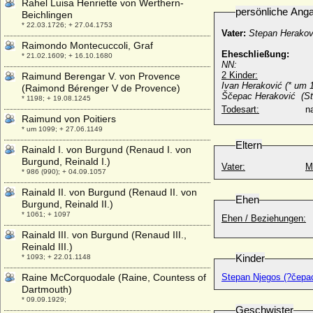
Rahel Luisa Henriette von Werthern-
persönliche Ang
Beichlingen
* 22.03.1726; + 27.04.1753
Vater:
Stepan Herakov
Raimondo Montecuccoli, Graf
Eheschließung:
* 21.02.1609; + 16.10.1680
NN:
2 Kinder:
Raimund Berengar V. von Provence
Ivan Heraković (* um 
(Raimond Bérenger V de Provence)
Ščepac Heraković (St
* 1198; + 19.08.1245
Todesart:
na
Raimund von Poitiers
* um 1099; + 27.06.1149
Eltern
Rainald I. von Burgund (Renaud I. von
Burgund, Reinald I.)
Vater:
M
* 986 (990); + 04.09.1057
Rainald II. von Burgund (Renaud II. von
Ehen
Burgund, Reinald II.)
* 1061; + 1097
Ehen / Beziehungen:
Rainald III. von Burgund (Renaud III.,
Reinald III.)
Kinder
* 1093; + 22.01.1148
Raine McCorquodale (Raine, Countess of
Stepan Njegos (?čepa
Dartmouth)
* 09.09.1929;
Geschwister