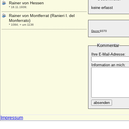
Rainer von Hessen
* 18.11.1939;
keine erfasst
Rainer von Montferrat (Ranieri I. del
Monferrato)
* 1084; + um 1136
Docnr:
9370
Rainer von Österreich (Rainer Ferdinand
von Österreich)
* 11.01.1827; + 27.01.1913
Kommentar
Rainer von Österreich (Rainer Joseph von
Ihre E-Mail-Adresse:
Österreich)
* 30.09.1783; + 16.01.1853
Information an mich:
Rainier III. von Monaco (Rainier III.
Grimaldi)
* 31.05.1923; + 06.04.2005
Ramiro I. von Aragon
* um 1000; + 08.05.1063
Ramiro II. von Aragon
absenden
* 1075; + 16.08.1157
Ramón Berenguer III. el Grande de
Barcelona (Raimund Berengar III. der
Impressum
Große)
* 1082; + 1131