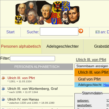
* 16.07.1605; + 01.11.1648
Ulrich II. von Württemberg, Graf
* um 1254; + 18.09.1279
Ulrich III. von Hanau
* um 1310; + 31.08.1369
Ulrich III. von Kärnten
Start
Suche:
an:
D
* 1220; + 27.10.1269
Ulrich III. von Kyburg
* unbekannt; + 1227
Personen alphabetisch
Adelsgeschlechter
Grabstät
Ulrich III. von Mecklenburg-Güstrow,
Herzog
Filter:
Ulrich III. von Pfirt
* 21.04.1528; + 14.03.1603
Stammbaum anzeigen
PERSONEN ALPHABETISCH
Ulrich III. von Moltzan
* um 1520; + 05.04.1571
Ulrich III. von Pfirt
Ulrich III. von Pfirt
Graf von Pfirt
* 1281; + 11.03.1324
Adelsgeschlecht:
Hau
Ulrich III. von Württemberg, Graf
* nach 1286; + 11.07.1344
Stammdaten
Ulrich IV. von Hanau
geboren:
1
* zwischen 1330 und 1340; + 16.09.1380
gestorben:
1