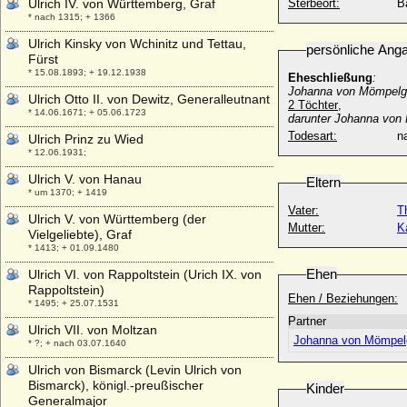
Ulrich IV. von Württemberg, Graf
Sterbeort:
B
* nach 1315; + 1366
Ulrich Kinsky von Wchinitz und Tettau,
persönliche Ang
Fürst
* 15.08.1893; + 19.12.1938
Eheschließung
:
Johanna von Mömpelga
Ulrich Otto II. von Dewitz, Generalleutnant
2 Töchter
,
* 14.06.1671; + 05.06.1723
darunter Johanna von P
Todesart:
na
Ulrich Prinz zu Wied
* 12.06.1931;
Ulrich V. von Hanau
Eltern
* um 1370; + 1419
Vater:
T
Ulrich V. von Württemberg (der
Mutter:
K
Vielgeliebte), Graf
* 1413; + 01.09.1480
Ehen
Ulrich VI. von Rappoltstein (Urich IX. von
Rappoltstein)
Ehen / Beziehungen:
* 1495; + 25.07.1531
Partner
Ulrich VII. von Moltzan
Johanna von Mömpelga
* ?; + nach 03.07.1640
Ulrich von Bismarck (Levin Ulrich von
Bismarck), königl.-preußischer
Kinder
Generalmajor