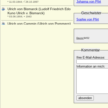
Johanna von Pfirt
* 11.03.1844; + 26.10.1897
Ulrich von Bismarck (Ludolf Friedrich Edo
Geschwister
Kuno Ulrich v. Bismarck)
* 03.08.1904; + 1943
Sophie von Pfirt
Ulrich von Cammin (Ulrich von Pommern)
* 12.08.1589; + 31.10.1622
Ulrich von Gosham (Ulrich I. von Gosham)
* um 1030; + Sommer 1083
Docnr:
9452
Ulrich von Kaunitz (Ulrich V. von Kaunitz,
Ulrich VI. von Kaunitz)
Kommentar
* 1569; + 1617
Ihre E-Mail-Adresse:
Ulrich von Schwerin (urkundlich 1450-
1485)
Information an mich:
+ vor 20.09.1490
Ulrich von Schwerin (Huldrich von
Schwerin, Huldricus Schwerinus)
* um 1500; + vermutlich 1575
Ulrich von Schwerin
* 18.02.1648; + 08.08.1697
absenden
Ulrich von Weferlingen (Ulrich von
Weferling)
+ 1601