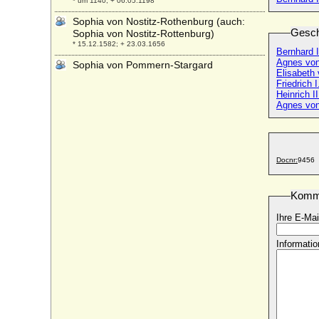
* um 1140; + 06.05.1198
Sophia von Nostitz-Rothenburg (auch:
Gesch
Sophia von Nostitz-Rottenburg)
* 15.12.1582; + 23.03.1656
Bernhard 
Agnes von
Sophia von Pommern-Stargard
Elisabeth
* 1435; + 24.08.1494
Friedrich
Heinrich I
Sophia von Pommern-Wolgast
Agnes von
* 1380; + vor 21.08.1408
Sophia von Pommern-Wolgast
+ 28.06.1406
Sophia von Pommern-Wolgast
Docnr:
9456
* 1458; + 1504
Sophia von Sachsen
Komm
* 29.04.1587; + 09.12.1635
Ihre E-Mai
Sophia von Sachsen-Lauenburg-
Ratzeburg
Informatio
* 1429; + 09.09.1473
Sophia von Sachsen-Lauenburg-
Ratzeburg
+ 07.10.1571
Sophia von Sachsen-Weissenfels
* 23.06.1654; + 31.03.1724