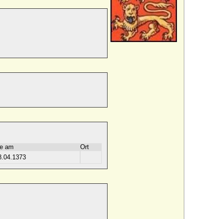
e am
Ort
8.04.1373