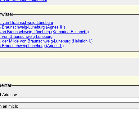
wister
I. von Braunschweig-Lüneburg
 Braunschweig-Lüneburg (Agnes II.)
 von Braunschweig-Lüneburg (Katharina Elisabeth)
 I. von Braunschweig-Lüneburg
I. der Milde von Braunschweig-Lüneburg (Heinrich I.)
 Braunschweig-Lüneburg (Agnes I.)
entar
l-Adresse:
n an mich: