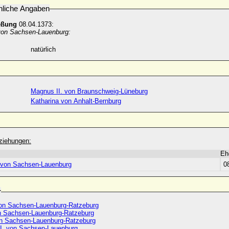
nliche Angaben
eßung
08.04.1373:
 von Sachsen-Lauenburg:
natürlich
Magnus II. von Braunschweig-Lüneburg
Katharina von Anhalt-Bernburg
ziehungen:
Eh
. von Sachsen-Lauenburg
0
r
von Sachsen-Lauenburg-Ratzeburg
 Sachsen-Lauenburg-Ratzeburg
n Sachsen-Lauenburg-Ratzeburg
II. von Sachsen-Lauenburg