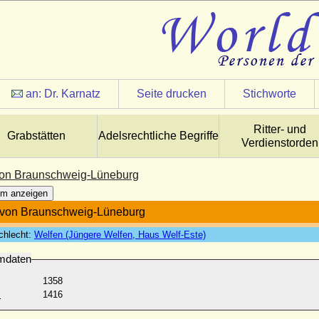
an:
Dr. Karnatz
Seite drucken
Stichworte
Ritter- und
Grabstätten
Adelsrechtliche Begriffe
Verdienstorden
on Braunschweig-Lüneburg
m anzeigen
 von Braunschweig-Lüneburg
chlecht:
Welfen (Jüngere Welfen, Haus Welf-Este)
mdaten
1358
:
1416