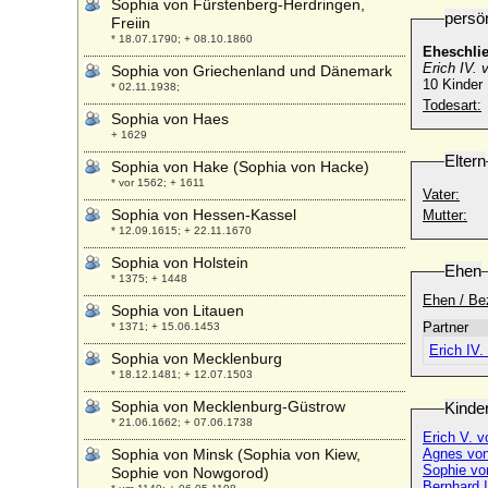
Sophia von Fürstenberg-Herdringen,
persö
Freiin
* 18.07.1790; + 08.10.1860
Eheschli
Erich IV.
Sophia von Griechenland und Dänemark
10 Kinder
* 02.11.1938;
Todesart:
Sophia von Haes
+ 1629
Eltern
Sophia von Hake (Sophia von Hacke)
* vor 1562; + 1611
Vater:
Sophia von Hessen-Kassel
Mutter:
* 12.09.1615; + 22.11.1670
Sophia von Holstein
Ehen
* 1375; + 1448
Ehen / Be
Sophia von Litauen
Partner
* 1371; + 15.06.1453
Erich IV
Sophia von Mecklenburg
* 18.12.1481; + 12.07.1503
Sophia von Mecklenburg-Güstrow
Kinde
* 21.06.1662; + 07.06.1738
Erich V. 
Sophia von Minsk (Sophia von Kiew,
Agnes von
Sophie vo
Sophie von Nowgorod)
Bernhard 