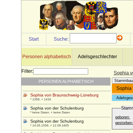
Sophia N
+ nach 1181
Sophia Therese von Schönborn-
Buchheim, Reichsgräfin
* 15.08.1772; + 04.07.1810
Sophia Theresia zu Oettingen-Wallerstein
Start
Suche:
* 09.12.1751; + 21.05.1835
Sophia von Alvensleben (a.d.H.
Isenschnibbe)
Personen alphabetisch
Adelsgeschlechter
* 07.07.1560; + 17.09.1635
Sophia von Arnstein
Filter:
Sophia v
* unbekannt; + unbekannt
Stammbau
PERSONEN ALPHABETISCH
Sophia von Brandenburg
* 06.06.1568; + 17.12.1622
Sophia
Sophia von Braunschweig-Lüneburg
Adelsges
* 1358; + 1416
Stam
Sophia von der Schulenburg
* keine Daten; + keine Daten
geboren:
Sophia von der Schulenburg
gestorben
* 14.05.1556; + 12.09.1605