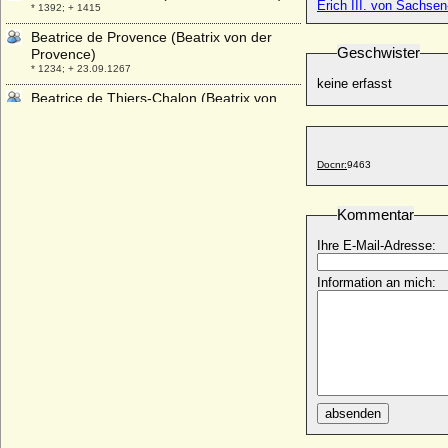
Erich III. von Sachse
* 1392; + 1415
Beatrice de Provence (Beatrix von der
Geschwister
Provence)
* 1234; + 23.09.1267
keine erfasst
Beatrice de Thiers-Chalon (Beatrix von
Thiers-Chalon)
+ 07.04.1227
Beatrice d'Albon (Beatrix von Albon)
Docnr:
9463
* 1161; + 16.12.1228
Beatrice d'Este (Beatrix von Este)
Kommentar
* 1210; + 1245
Ihre E-Mail-Adresse:
Beatrice d'Este
+ 01.09.1334
Information an mich:
Beatrice d'Este
+ 10.02.1339
Beatrice d'Este
* 29.06.1475; + 02.01.1497
Beatrice Laskaris di Ventimiglia (Beatrice
di Tenda)
* 1372; + 13.09.1418
absenden
Beatrice Regina della Scala