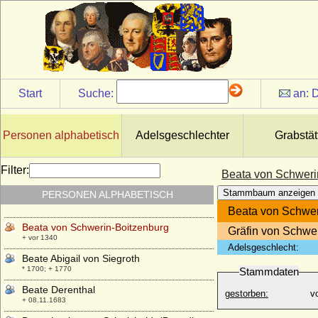
Bathildis von Anhalt-Dessau
* 29.12.1837; + 10.02.1902
Bathildis zu Schaumburg-Lippe
* 21.05.1873; + 06.04.1962
Bathildis zu Schaumburg-Lippe
* 11.11.1903; + 29.06.1983
Start
Suche:
an:
D
Baudouin I. von Belgien
* 07.09.1930; + 31.07.1993
Bderrud (Biletrude) N
Personen alphabetisch
Adelsgeschlechter
Grabstät
* 1025; + 1048 ?
Beata Antoinette Augusta Berregaard
Filter:
Beata von Schweri
* 25.09.1780; + 22.11.1843
Stammbaum anzeigen
PERSONEN ALPHABETISCH
Beata von Cronberg
* um 1580; + 11.06.1610
Beata von Schwer
Beata von Schwerin-Boitzenburg
Gräfin von Schwe
+ vor 1340
Adelsgeschlecht:
Beate Abigail von Siegroth
* 1700; + 1770
Stammdaten
Beate Derenthal
gestorben:
v
+ 08.11.1683