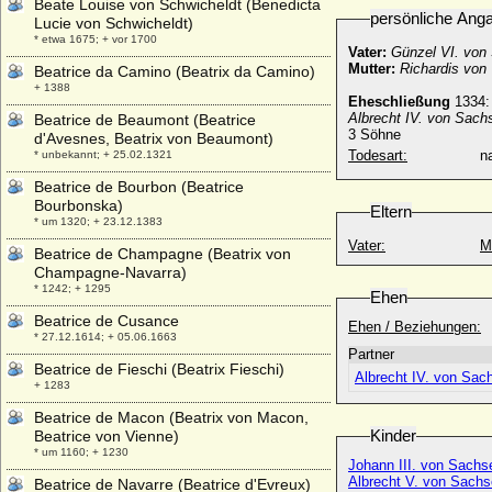
Beate Louise von Schwicheldt (Benedicta
persönliche Ang
Lucie von Schwicheldt)
* etwa 1675; + vor 1700
Vater:
Günzel VI. von
Mutter:
Richardis von
Beatrice da Camino (Beatrix da Camino)
+ 1388
Eheschließung
1334:
Albrecht IV. von Sach
Beatrice de Beaumont (Beatrice
3 Söhne
d'Avesnes, Beatrix von Beaumont)
Todesart:
na
* unbekannt; + 25.02.1321
Beatrice de Bourbon (Beatrice
Bourbonska)
Eltern
* um 1320; + 23.12.1383
Vater:
M
Beatrice de Champagne (Beatrix von
Champagne-Navarra)
* 1242; + 1295
Ehen
Beatrice de Cusance
Ehen / Beziehungen:
* 27.12.1614; + 05.06.1663
Partner
Beatrice de Fieschi (Beatrix Fieschi)
Albrecht IV. von Sac
+ 1283
Beatrice de Macon (Beatrix von Macon,
Kinder
Beatrice von Vienne)
* um 1160; + 1230
Johann III. von Sach
Albrecht V. von Sach
Beatrice de Navarre (Beatrice d'Evreux)