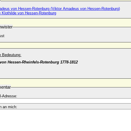
r
adeus von Hessen-Rotenburg (Viktor Amadeus von Hessen-Rotenburg)
e Klothilde von Hessen-Rotenburg
wister
sst
he Bedeutung:
von Hessen-Rheinfels-Rotenburg 1778-1812
entar
l-Adresse:
n an mich: