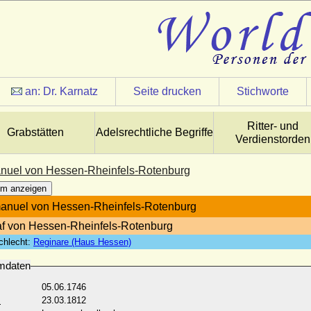
an:
Dr. Karnatz
Seite drucken
Stichworte
Ritter- und
Grabstätten
Adelsrechtliche Begriffe
Verdienstorden
nuel von Hessen-Rheinfels-Rotenburg
m anzeigen
anuel von Hessen-Rheinfels-Rotenburg
f von Hessen-Rheinfels-Rotenburg
chlecht:
Reginare (Haus Hessen)
mdaten
05.06.1746
:
23.03.1812