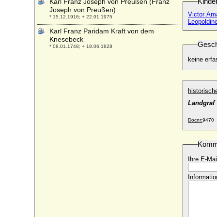
Kinde
Karl Franz Joseph von Preußen (Franz
Joseph von Preußen)
Victor Am
* 15.12.1916; + 22.01.1975
Leopoldin
Karl Franz Paridam Kraft von dem
Knesebeck
Gesch
* 08.01.1748; + 18.06.1828
keine erfa
Karl Franz Pückler von Groditz (Franz Karl
Pückler von Groditz), Reichsgraf
* 23.03.1648; + 05.01.1708
Karl Franz von Berenhorst
historisc
* 01.03.1735; + 06.06.1804
Landgraf 
Karl Franz von Mansfeld-Vorderort-
Bornstedt (Karl IV. von Mansfeld-
Docnr:
9470
Vorderort-Bornstedt)
* 02.11.1678; + 19.07.1717
Komm
Karl Friedrich Albrecht von Brandenburg-
Schwedt, Markgraf
Ihre E-Mai
* 10.06.1705; + 22.06.1762
Informatio
Karl Friedrich August von Brandenburg-
Ansbach (Carl Friedrich August v. B.)
* 07.04.1733; + 09.05.1737
Karl Friedrich August Albrecht von Oertzen
(Karl von Oertzen)