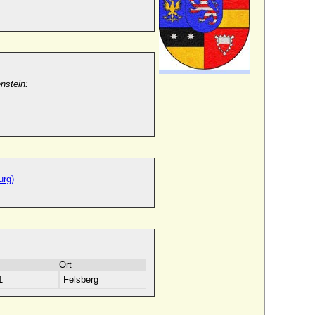
nstein:
urg)
Ort
1
Felsberg