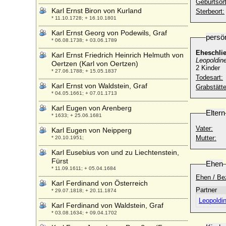
Geburtsort
Karl Ernst Biron von Kurland
Sterbeort:
* 11.10.1728; + 16.10.1801
Karl Ernst Georg von Podewils, Graf
persö
* 06.08.1738; + 03.06.1789
Eheschli
Karl Ernst Friedrich Heinrich Helmuth von
Leopoldine
Oertzen (Karl von Oertzen)
2 Kinder
* 27.06.1788; + 15.05.1837
Todesart:
Karl Ernst von Waldstein, Graf
Grabstätte
* 04.05.1661; + 07.01.1713
Karl Eugen von Arenberg
Eltern
* 1633; + 25.06.1681
Vater:
Karl Eugen von Neipperg
Mutter:
* 20.10.1951;
Karl Eusebius von und zu Liechtenstein,
Fürst
Ehen
* 11.09.1611; + 05.04.1684
Ehen / Be
Karl Ferdinand von Österreich
Partner
* 29.07.1818; + 20.11.1874
Leopoldi
Karl Ferdinand von Waldstein, Graf
* 03.08.1634; + 09.04.1702