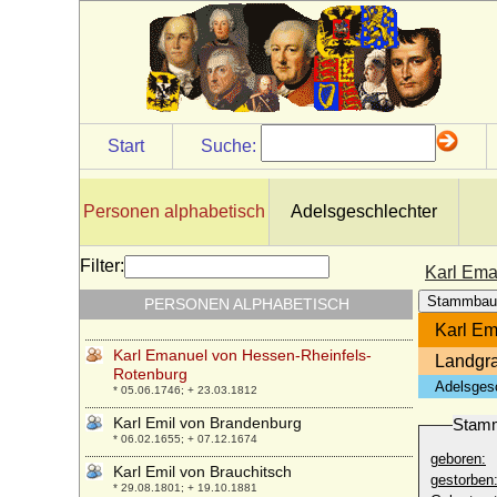
* 13.06.823; + 06.10.877
Karl der Kühne von Burgund (Charles le
Témérair)
* 10.11.1433; + 05.01.1477
Karl Egon I. zu Fürstenberg
* 07.05.1729; + 11.07.1787
Start
Suche:
Karl Egon II. zu Fürstenberg, Fürst
* 28.10.1796; + 22.10.1854
Karl Egon III. zu Fürstenberg, Fürst
Personen alphabetisch
Adelsgeschlechter
* 04.03.1820; + 15.03.1892
Karl Egon IV. zu Fürstenberg, Fürst
Filter:
Karl Ema
* 25.08.1852; + 27.11.1896
Stammbau
PERSONEN ALPHABETISCH
Karl Egon V. zu Fürstenberg, Fürst
* 06.05.1891; + 23.09.1973
Karl Em
Karl Emanuel von Hessen-Rheinfels-
Landgra
Rotenburg
Adelsges
* 05.06.1746; + 23.03.1812
Karl Emil von Brandenburg
Stam
* 06.02.1655; + 07.12.1674
geboren:
Karl Emil von Brauchitsch
gestorben
* 29.08.1801; + 19.10.1881