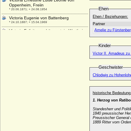
Victoria Ernestine Luise Leonie von
Oppenheim, Freiin
Ehen
* 20.06.1871; + 24.08.1954
Ehen / Beziehungen:
Victoria Eugenie von Battenberg
* 24.10.1887; + 15.04.1969
Partner
Amelie zu Fürstenber
Victoria Felicitas zu Löwenstein-Wertheim-
Rochefort
* 02.01.1769; + 29.11.1786
Kinder
Victoria Feodora Reuss j.L.
* 21.04.1889; + 18.12.1918
Victor II. Amadeus zu 
Victoria Helena von Schleswig-Holstein-
Sonderburg-Augustenburg
Geschwister
* 03.05.1870; + 13.03.1948
Chlodwig zu Hohenlohe
Victoria Lucinda Mancroft
* 07.03.1952;
Victoria Margarete von Preußen
historische Bedeutung
* 17.04.1890; + 09.09.1923
1. Herzog von Ratibo
Victoria Melita von Sachsen-Coburg und
Standesherr und Politi
Gotha
1840 preussischer Her
* 25.11.1876; + 02.03.1936
Preussischer General 
1889 Ritter vom Orde
Victoria von Großbritannien und Irland,
Queen