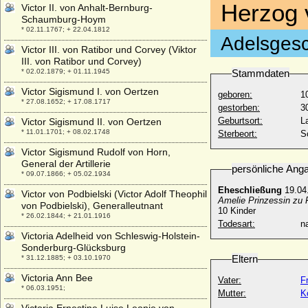
Herzog 
Victor II. von Anhalt-Bernburg-
Schaumburg-Hoym
* 02.11.1767; + 22.04.1812
Adelsgesc
Victor III. von Ratibor und Corvey (Viktor
III. von Ratibor und Corvey)
* 02.02.1879; + 01.11.1945
Stammdaten
Victor Sigismund I. von Oertzen
geboren:
1
* 27.08.1652; + 17.08.1717
gestorben:
3
Geburtsort:
L
Victor Sigismund II. von Oertzen
* 11.01.1701; + 08.02.1748
Sterbeort:
S
Victor Sigismund Rudolf von Horn,
General der Artillerie
persönliche Ang
* 09.07.1866; + 05.02.1934
Eheschließung
19.04
Victor von Podbielski (Victor Adolf Theophil
Amelie Prinzessin zu 
von Podbielski), Generalleutnant
10 Kinder
* 26.02.1844; + 21.01.1916
Todesart:
na
Victoria Adelheid von Schleswig-Holstein-
Sonderburg-Glücksburg
Eltern
* 31.12.1885; + 03.10.1970
Victoria Ann Bee
Vater:
F
* 06.03.1951;
Mutter:
K