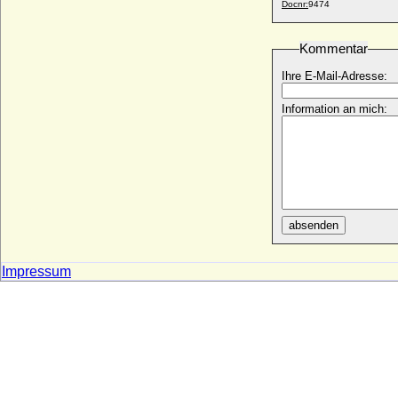
* 24.05.1819; + 22.01.1901
Docnr:
9474
Victoria von Großbritannien und Irland
* 06.07.1868; + 03.12.1935
Kommentar
Victoria von Preußen
Ihre E-Mail-Adresse:
* 22.2.1952;
Victoria von Sachsen-Coburg-Saalfeld
Information an mich:
* 17.08.1786; + 16.03.1861
Victoria von Sachsen-Coburg-Saalfeld-
Kohary
* 14.02.1822; + 10.11.1857
Viktor Amadeus Henckel von
Donnersmarck, Graf
absenden
* 15.09.1727; + 31.01.1793
Viktor Wilhelm von Oertzen
* 20.08.1737; + 02.05.1782
Impressum
Viktor zu Isenburg und Büdingen in
Birstein
* 14.09.1802; + 15.02.1843
Viktoria Benigna Biron von Kurland
* 02.07.1939;
Viktoria Charlotte von Anhalt-Bernburg-