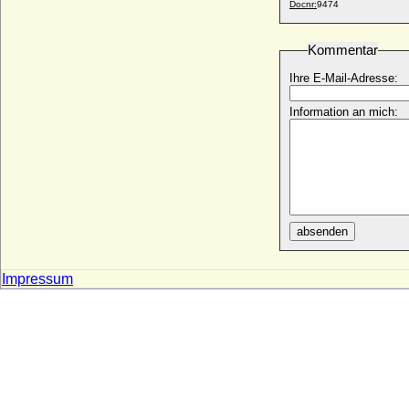
* 24.05.1819; + 22.01.1901
Docnr:
9474
Victoria von Großbritannien und Irland
* 06.07.1868; + 03.12.1935
Kommentar
Victoria von Preußen
Ihre E-Mail-Adresse:
* 22.2.1952;
Victoria von Sachsen-Coburg-Saalfeld
Information an mich:
* 17.08.1786; + 16.03.1861
Victoria von Sachsen-Coburg-Saalfeld-
Kohary
* 14.02.1822; + 10.11.1857
Viktor Amadeus Henckel von
Donnersmarck, Graf
absenden
* 15.09.1727; + 31.01.1793
Viktor Wilhelm von Oertzen
* 20.08.1737; + 02.05.1782
Impressum
Viktor zu Isenburg und Büdingen in
Birstein
* 14.09.1802; + 15.02.1843
Viktoria Benigna Biron von Kurland
* 02.07.1939;
Viktoria Charlotte von Anhalt-Bernburg-