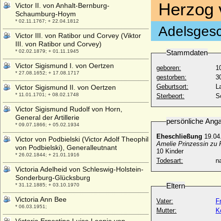
Herzog 
Victor II. von Anhalt-Bernburg-
Schaumburg-Hoym
* 02.11.1767; + 22.04.1812
Adelsgesc
Victor III. von Ratibor und Corvey (Viktor
III. von Ratibor und Corvey)
* 02.02.1879; + 01.11.1945
Stammdaten
Victor Sigismund I. von Oertzen
geboren:
1
* 27.08.1652; + 17.08.1717
gestorben:
3
Geburtsort:
L
Victor Sigismund II. von Oertzen
* 11.01.1701; + 08.02.1748
Sterbeort:
S
Victor Sigismund Rudolf von Horn,
General der Artillerie
persönliche Ang
* 09.07.1866; + 05.02.1934
Eheschließung
19.04
Victor von Podbielski (Victor Adolf Theophil
Amelie Prinzessin zu 
von Podbielski), Generalleutnant
10 Kinder
* 26.02.1844; + 21.01.1916
Todesart:
na
Victoria Adelheid von Schleswig-Holstein-
Sonderburg-Glücksburg
Eltern
* 31.12.1885; + 03.10.1970
Victoria Ann Bee
Vater:
F
* 06.03.1951;
Mutter:
K