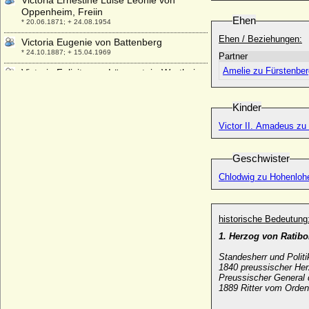
Victoria Ernestine Luise Leonie von
Oppenheim, Freiin
Ehen
* 20.06.1871; + 24.08.1954
Ehen / Beziehungen:
Victoria Eugenie von Battenberg
* 24.10.1887; + 15.04.1969
Partner
Amelie zu Fürstenber
Victoria Felicitas zu Löwenstein-Wertheim-
Rochefort
* 02.01.1769; + 29.11.1786
Kinder
Victoria Feodora Reuss j.L.
* 21.04.1889; + 18.12.1918
Victor II. Amadeus zu 
Victoria Helena von Schleswig-Holstein-
Sonderburg-Augustenburg
Geschwister
* 03.05.1870; + 13.03.1948
Chlodwig zu Hohenlohe
Victoria Lucinda Mancroft
* 07.03.1952;
Victoria Margarete von Preußen
historische Bedeutung
* 17.04.1890; + 09.09.1923
1. Herzog von Ratibo
Victoria Melita von Sachsen-Coburg und
Standesherr und Politi
Gotha
1840 preussischer Her
* 25.11.1876; + 02.03.1936
Preussischer General 
1889 Ritter vom Orde
Victoria von Großbritannien und Irland,
Queen