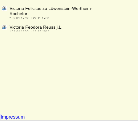
Victoria Felicitas zu Löwenstein-Wertheim-
Rochefort
* 02.01.1769; + 29.11.1786
Victoria Feodora Reuss j.L.
* 21.04.1889; + 18.12.1918
Victoria Helena von Schleswig-Holstein-
Sonderburg-Augustenburg
* 03.05.1870; + 13.03.1948
Victoria Lucinda Mancroft
* 07.03.1952;
Victoria Margarete von Preußen
* 17.04.1890; + 09.09.1923
Victoria Melita von Sachsen-Coburg und
Gotha
* 25.11.1876; + 02.03.1936
Victoria von Großbritannien und Irland,
Queen
* 24.05.1819; + 22.01.1901
Impressum
Victoria von Großbritannien und Irland
* 06.07.1868; + 03.12.1935
Victoria von Preußen