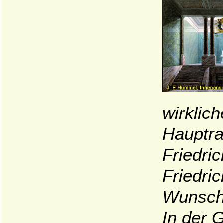
wirklic
Hauptra
Friedri
Friedri
Wunsch)
In der 