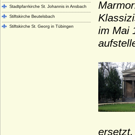
Marmor.
Stadtpfarrkirche St. Johannis in Ansbach
Klassiz
Stiftskirche Beutelsbach
Stiftskirche St. Georg in Tübingen
im Mai 
Stiftskirche St. Jakob in Hechingen
aufstell
Stiftskirche St. Peter auf dem Petersberg
bei Halle
Stiftskirche Stuttgart
Würzburger Dom (St. Kiliansdom zu
Würzburg)
ersetzt.