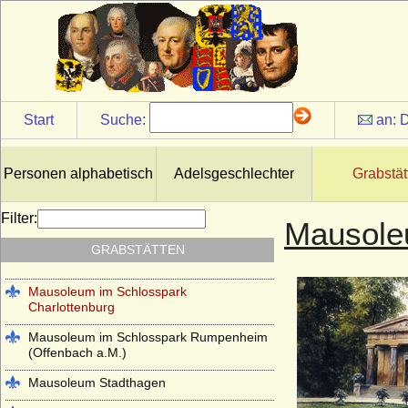
Kloster Altzella bei Nossen
Kloster Arnsburg (bei Lich in Hessen)
Kloster Chorin
Klosterkirche Heilsbronn (Münster
Start
Suche:
an:
D
Heilsbronn)
Kloster Lehnin
Personen alphabetisch
Adelsgeschlechter
Grabstät
Lambertikirche in Aurich
Marienkirche Hanau (ehemals Reformierte
Filter:
Mausole
Kirche Hanau)
GRABSTÄTTEN
Martinskirche Kassel
Mausoleum im Schlosspark
Charlottenburg
Mausoleum im Schlosspark Rumpenheim
(Offenbach a.M.)
Mausoleum Stadthagen