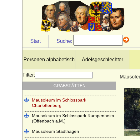
Kloster Altzella bei Nossen
Kloster Arnsburg (bei Lich in Hessen)
Kloster Chorin
Klosterkirche Heilsbronn (Münster
Start
Suche:
Heilsbronn)
Kloster Lehnin
Personen alphabetisch
Adelsgeschlechter
Lambertikirche in Aurich
Marienkirche Hanau (ehemals Reformierte
Filter:
Mausoleu
Kirche Hanau)
GRABSTÄTTEN
Martinskirche Kassel
Mausoleum im Schlosspark
Charlottenburg
Mausoleum im Schlosspark Rumpenheim
(Offenbach a.M.)
Mausoleum Stadthagen