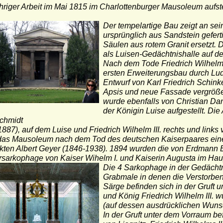
hriger Arbeit im Mai 1815 im Charlottenburger Mausoleum aufste
D
er tempelartige Bau zeigt an sei
ursprünglich aus Sandstein gefer
Säulen aus rotem Granit ersetzt. D
als Luisen-Gedächtnishalle auf d
Nach dem Tode Friedrich Wilhelm
ersten Erweiterungsbau durch Lu
Entwurf von Karl Friedrich Schin
Apsis und neue Fassade vergrößer
wurde ebenfalls von Christian D
der Königin Luise aufgestellt. Die
chmidt
887), auf dem Luise und Friedrich Wilhelm III. rechts und link
 das Mausoleum nach dem Tod des deutschen Kaiserpaares ein
ekten Albert Geyer (1846-1938). 1894 wurden die von Erdmann
sarkophage von Kaiser Wihelm I. und Kaiserin Augusta im Hau
Die 4 Sarkophage in der Gedächt
Grabmale in denen die Verstorbenen
Särge befinden sich in der Gruft
und König Friedrich Wilhelm III. 
(auf dessen ausdrücklichen Wuns
In der Gruft unter dem Vorraum be