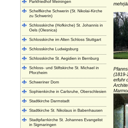
Parkfriedhof Meiningen
mehrjä
Schelfkirche Schwerin (St. Nikolai-Kirche
zu Schwerin)
Schlosskirche (Hofkirche) St. Johannis in
Oels (Olesnica)
Schlosskirche im Alten Schloss Stuttgart
Schlosskirche Ludwigsburg
Schlosskirche St. Aegidien in Bernburg
Schloss- und Stiftskirche St. Michael in
Pfanns
Pforzheim
(1819-1
erfuhr
Schweriner Dom
Archit
Marmor
Sophienkirche in Carlsruhe, Oberschlesien
Stadtkirche Darmstadt
Stadtkirche St. Nikolaus in Babenhausen
Stadtpfarrkirche St. Johannes Evangelist
in Sigmaringen