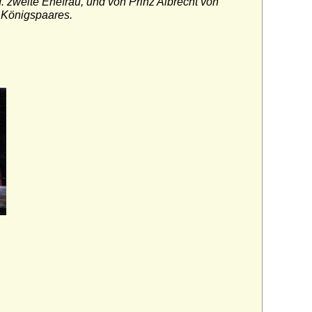
II. zweite Ehefrau, und von Prinz Albrecht von
 Königspaares.