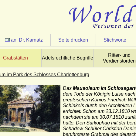
an:
Dr. Karnatz
Seite drucken
Stichworte
Ritter- und
Grabstätten
Adelsrechtliche Begriffe
Verdienstorden
m im Park des Schlosses Charlottenburg
Das
Mausoleum im Schlossgart
dem Tode der Königin Luise nach 
preußischen Königs Friedrich Wilhe
Schinkels durch den Architekten H
errichtet. Schon am 23.12.1810 w
nachdem sie am 30.07.1810 zunäc
hatte. Den Sarkophag mit der berü
Schadow-Schüler Christian Danie
berühmteste Grabmal des deutsc