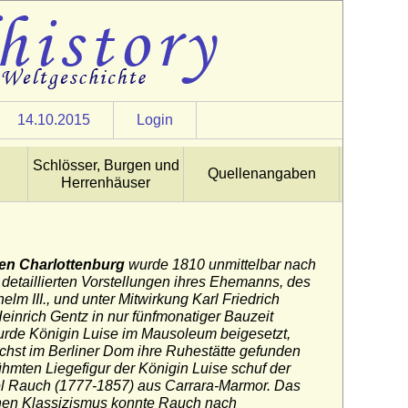
14.10.2015
Login
Schlösser, Burgen und
Quellenangaben
Herrenhäuser
en Charlottenburg
wurde 1810 unmittelbar nach
detaillierten Vorstellungen ihres Ehemanns, des
lm III., und unter Mitwirkung Karl Friedrich
einrich Gentz in nur fünfmonatiger Bauzeit
urde Königin Luise im Mausoleum beigesetzt,
hst im Berliner Dom ihre Ruhestätte gefunden
hmten Liegefigur der Königin Luise schuf der
l Rauch (1777-1857) aus Carrara-Marmor. Das
hen Klassizismus konnte Rauch nach