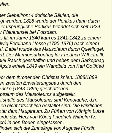
llen.
ner Giebelfront 4 dorische Säulen, die
tigt wurden. 1828 wurde der Portikus dann durch
er usprüngliche Portikus befindet sich seit 1829
er Pfaueninsel bei Potsdam.
s III. im Jahre 1840 kam es 1841-1842 zu einem
dwig Ferdinand Hesse (1795-1876) nach einem
kel. Dabei wurde das Mausoleum durch Querflügel,
t. Der Marmorsarkophag für Friedrich Wilhelm III.
aniel Rauch geschaffen und neben dem Sarkophag
 Apsis erhielt 1849 ein Wandbild von Karl Gottfried
s vor dem thronenden Christus knien. 1888/1889
en zweiten Erweiterungsbau durch den
 Encke (1843-1896) geschaffenen
ptraum des Mausoleums aufgestellt.
nishalle des Mausoleums sind Kenotaphe, d.h.
 nicht tatsächlich bestattet sind. Die wirklichen
 unter dem Hauptraum. Zu Füßen von Königin Luise
wurde das Herz von König Friedrich Wilhelm IV.
ch) in den Boden eingelassen.
finden sich die Zinnsärge von Auguste Fürstin