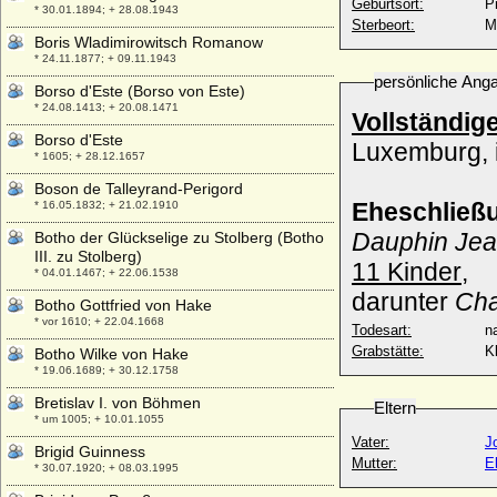
Geburtsort:
P
* 30.01.1894; + 28.08.1943
Sterbeort:
M
Boris Wladimirowitsch Romanow
* 24.11.1877; + 09.11.1943
persönliche Ang
Borso d'Este (Borso von Este)
* 24.08.1413; + 20.08.1471
Vollständig
Borso d'Este
Luxemburg, 
* 1605; + 28.12.1657
Boson de Talleyrand-Perigord
Eheschließ
* 16.05.1832; + 21.02.1910
Dauphin Jean
Botho der Glückselige zu Stolberg (Botho
III. zu Stolberg)
11 Kinder
,
* 04.01.1467; + 22.06.1538
darunter
Cha
Botho Gottfried von Hake
* vor 1610; + 22.04.1668
Todesart:
na
Grabstätte:
K
Botho Wilke von Hake
* 19.06.1689; + 30.12.1758
Bretislav I. von Böhmen
Eltern
* um 1005; + 10.01.1055
Vater:
J
Brigid Guinness
Mutter:
E
* 30.07.1920; + 08.03.1995