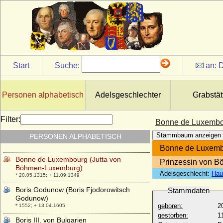
* 25.07.1740; + 09.02.1814
Bona von Savoyen (Bona di Savoia)
* 10.08.1449; + 17.11.1503
Bonifatius von Canossa (Bonifacio III di
Canossa)
* um 985; + 06.05.1052
Start
Suche:
an:
D
Bonne d'Armagnac (Bona von Armagnac)
* 19.02.1399; + 1415
Bonne d'Artois (Bona von Artois)
Personen alphabetisch
Adelsgeschlechter
Grabstät
* 1396; + 17.09.1425
Bonne de Berry
Filter:
Bonne de Luxembo
* 1362; + 30.12.1435
Stammbaum anzeigen
PERSONEN ALPHABETISCH
Bonne de Bourbon
* 1340; + 19.01.1402
Bonne de Luxemb
Bonne de Luxembourg (Jutta von
Prinzessin von B
Böhmen-Luxemburg)
Adelsgeschlecht:
Hau
* 20.05.1315; + 11.09.1349
Boris Godunow (Boris Fjodorowitsch
Stammdaten
Godunow)
geboren:
2
* 1552; + 13.04.1605
gestorben:
1
Boris III. von Bulgarien