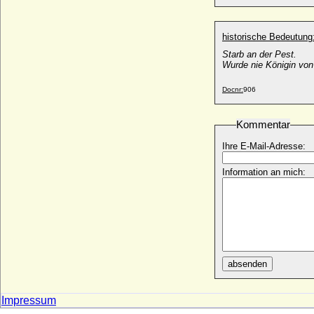
Brites de Lancastre
* um 1542; + 12.06.1623
historische Bedeutung
Bruno Gomez-Acebo y de Borbón
Starb an der Pest.
* 15.06.1971;
Wurde nie Königin von
Bruno II. von Braunschweig (Brun II. von
Docnr:
906
Braunschweig)
* 1024; + 26.06.1057
Kommentar
Bruno II. von Mansfeld-Vorderort-
Bornstedt
Ihre E-Mail-Adresse:
* 17.11.1545; + 14.04.1615
Bruno III. von Mansfeld-Vorderort-
Information an mich:
Bornstedt, Graf
* 13.09.1576; + 06.09.1644
Bruno von Braunschweig (Brun I. von
Braunschweig)
* 960; + 1016
Bruno von Egisheim-Dagsburg (Papst Leo
absenden
IX.)
* 21.06.1002; + 19.04.1054
Bruno von Hertzberg (Bruno Carl Adolf
Impressum
Richard von Hertzberg)