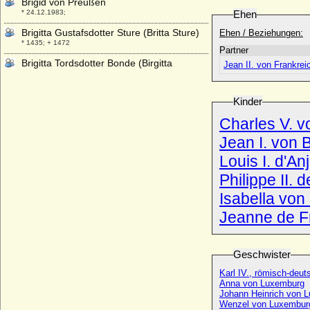
Brigid von Preußen
* 24.12.1983;
Ehen
Brigitta Gustafsdotter Sture (Britta Sture)
Ehen / Beziehungen:
* 1435; + 1472
Partner
Brigitta Tordsdotter Bonde (Birgitta
Jean II. von Frankrei
Tordsdotter Bonde)
* 1456?; + 1518
Kinder
Brigitta von Preysing
* 23.04.1523; + 08.08.1602
Charles V. v
Brigitte Dallwitz-Wegner
Jean I. von 
* 17.09.1939;
Louis I. d'An
Brigitte van Tuyll van Serooskerken
Philippe II. 
* 22.03.1940;
Isabella von 
Brigitte von Eickstedt-Peterswaldt
* 04.03.1897; + 06.05.1980
Jeanne de F
Brisque de Gascogne (Brisca von
Gascogne, Sancha von Gascogne)
+ vor 1018
Geschwister
Brites (Beatrice) Alvares Pereira
Karl IV., römisch-deut
* 1380; + 1420
Anna von Luxemburg
Johann Heinrich von 
Brites (Beatriz) de Portugal
Wenzel von Luxembur
* 1430; + 30.09.1506