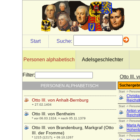
Otto II. von Rietberg
+ 18.07.1389
Otto II. von Scheyern
+ 1122 ?
Otto II. von Schwaben (Otto I. von
Lothringen)
Start
Suche:
* ca. 995; + 07.09.1047
Otto II. von Solms-Braunfels
* 22.11.1426; + 26.06.1504
Personen alphabetisch
Adelsgeschlechter
Otto II. von Zutphen (Otto II. der Reiche
von Zütphen)
Filter:
Otto III.
* um 1050; + 1113
PERSONEN ALPHABETISCH
Otto II., römisch-deutscher Kaiser
* 955; + 07.12.983
Otto III. von Anhalt-Bernburg
+ 27.02.1404
Otto III. von Bentheim
* vor 06.03.1324; + nach 05.11.1379
Otto III. von Brandenburg, Markgraf (Otto
III. der Fromme)
* 1215 (1217); + 09.10.1267