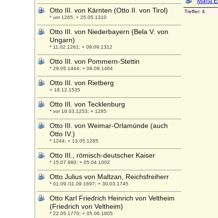
Otto III. von Kärnten (Otto II. von Tirol)
* um 1265; + 25.05.1310
Otto III. von Niederbayern (Bela V. von
Ungarn)
* 11.02.1261; + 09.09.1312
Otto III. von Pommern-Stettin
* 29.05.1444; + 08.09.1464
Otto III. von Rietberg
+ 18.12.1535
Otto III. von Tecklenburg
* vor 18.03.1253; + 1285
Otto III. von Weimar-Orlamünde (auch
Otto IV.)
* 1244; + 13.05.1285
Otto III., römisch-deutscher Kaiser
* 15.07.980; + 05.04.1002
Otto Julius von Maltzan, Reichsfreiherr
* 01.09./11.09.1697; + 30.03.1745
Otto Karl Friedrich Heinrich von Veltheim
(Friedrich von Veltheim)
* 22.05.1770; + 05.06.1805