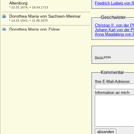
Altenburg
Friedrich Ludwig von 
* 22.01.1674; + 18.04.1713
Dorothea Maria von Sachsen-Weimar
Geschwister
* 14.01.1641; + 11.06.1675
Christian II. von der P
Dorothea Maria von Zülow
Johann Karl von der P
* 10.08.1702; + 06.01.1769
Anna Magdalena von P
Dorothea Marie Auguste von der Groeben,
Gräfin
* 09.11.1884; + keine Daten
Docnr:
9596
Dorothea Martens
* 18.01.1786; + 25.04.1853
Kommentar
Dorothea Rantzau (Dorothea von
Rantzau)
Ihre E-Mail-Adresse:
* 08.02.1619; + 09.04.1662
Dorothea Regina von Düringshofen
Information an mich:
* 01.02.1706; + 03.08.1737
Dorothea Regina Wuther (geadelt als Frau
von Carlowitz)
* ?; + ?
Dorothea Renata von Zinzendorf und
Pottendorf
absenden
* 13.04.1669; + 22.11.1743