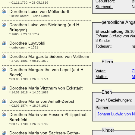
Geburtsort:
B
* 01.11.1750; + 23.05.1816
Sterbeort:
N
Dorothea Luise von Möllendorff
* keine Daten; + keine Daten
persönliche Ang
Dorothea Luise von Steinberg (a.d.H.
Brüggen)
Eheschließung
06.10
* 1695; + 23.07.1759
Johann Ludwig von Nas
8 Kinder
Dorothea Luytvoldi
Todesart:
na
* unbekannt; + 1521
Dorothea Margarete Sidonie von Veltheim
* 27.09.1801; + 08.10.1879
Eltern
Dorothea Margarethe von Lepel (a.d.H.
Vater:
C
Boeck)
Mutter:
M
* 03.03.1703; + 26.05.1774
Dorothea Maria Vitzthum von Eckstädt
Ehen
* 14.03.1618; + 14.05.1688
Ehen / Beziehungen:
Dorothea Maria von Anhalt-Zerbst
* 02.07.1574; + 18.07.1617
Partner
Johann Ludwig von N
Dorothea Maria von Hessen-Philippsthal-
Barchfeld
* 30.12.1738; + 26.09.1799
Kinder
Dorothea Maria von Sachsen-Gotha-