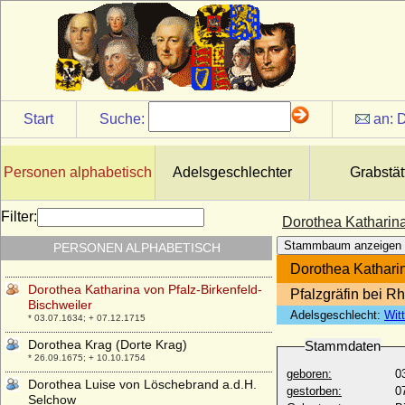
Dorothea Friederike Luise von Hertzberg
* 1748; + 06.03.1826
Dorothea Friederike von Brandenburg-
Ansbach
* 22.08.1676; + 13.03.1731
Dorothea Friederike Wilhelmine Weiß
* 19.08.1790; + 28.08.1862
Start
Suche:
an:
D
Dorothea Gailing von Illesheim
+ vor 1531
Personen alphabetisch
Adelsgeschlechter
Grabstät
Dorothea Hedwig von Kameke (a.d.H.
Strippow)
* 02.03.1643; + 15.08.1714
Filter:
Dorothea Katharina
Dorothea Johanna Albertine von der
Stammbaum anzeigen
PERSONEN ALPHABETISCH
Groeben
* 02.09.1707; + 16.01.1755
Dorothea Katharin
Dorothea Katharina von Pfalz-Birkenfeld-
Pfalzgräfin bei R
Bischweiler
Adelsgeschlecht:
Wit
* 03.07.1634; + 07.12.1715
Dorothea Krag (Dorte Krag)
Stammdaten
* 26.09.1675; + 10.10.1754
geboren:
0
Dorothea Luise von Löschebrand a.d.H.
gestorben:
0
Selchow