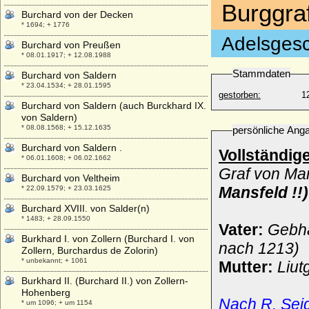
Burggra
Burchard von der Decken
* 1694; + 1776
Adelsgesc
Burchard von Preußen
* 08.01.1917; + 12.08.1988
Stammdaten
Burchard von Saldern
* 23.04.1534; + 28.01.1595
gestorben:
1
Burchard von Saldern (auch Burckhard IX.
von Saldern)
* 08.08.1568; + 15.12.1635
persönliche Ang
Burchard von Saldern .
Vollständig
* 06.01.1608; + 06.02.1662
Graf von Man
Burchard von Veltheim
Mansfeld !!)
* 22.09.1579; + 23.03.1625
Burchard XVIII. von Salder(n)
* 1483; + 28.09.1550
Vater:
Gebha
Burkhard I. von Zollern (Burchard I. von
nach 1213)
Zollern, Burchardus de Zolorin)
* unbekannt; + 1061
Mutter:
Liut
Burkhard II. (Burchard II.) von Zollern-
Hohenberg
Nach R. Seid
* um 1096; + um 1154