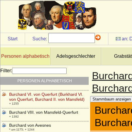
Burchard Hartwig von Jagow
* 01.01.1700; + 23.07.1759
Burchard I. von Vendome (Burchard I. der
Ehrwürdige)
+ 1005 (oder 1007)
Burchard III. von Schwaben (Burkhard III.)
* um 915; + 11.11.973
Start
Suche:
an:
D
Burchard III. von Mansfeld (Burchard der
Ältere, Burkhard VIII. von Querfurt; auch:
Burkhard II. von
Personen alphabetisch
Adelsgeschlechter
Grabstät
+ 1273
Burchard IV. von Mansfeld-Querfurt
Filter:
Burchard
+ um 1300 (1294/nach 1311)
PERSONEN ALPHABETISCH
Burchard V. von Mansfeld-Querfurt
Burchard
+ 1355 (1358)
Burchard VI. von Querfurt (Burkhard VI.
von Querfurt, Burchard II. von Mansfeld)
Stammbaum anzeigen
+ 1255
Burchard
Burchard VIII. von Mansfeld-Querfurt
+ 1392
Burchard
Burchard von Avesnes
* um 1175; + 1244