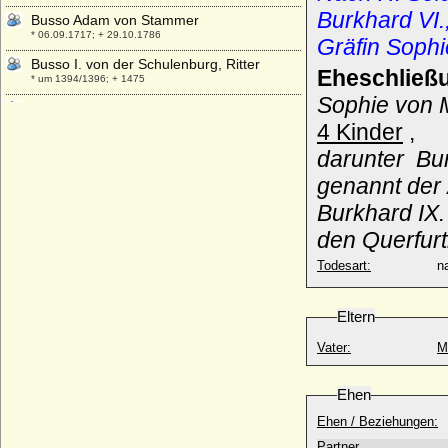
Burkhard VI.
Busso Adam von Stammer
* 06.09.1717; + 29.10.1786
Gräfin Sophi
Busso I. von der Schulenburg, Ritter
Eheschließ
* um 1394/1396; + 1475
Sophie von 
Busso II. (der Lange) von der
Schulenburg, Ritter
4 Kinder
,
* um 1441; + nach 13.08.1508
darunter Bur
Busso VI. von der Schulenburg
genannt der 
* um 1524; + 1604/1605
Burkhard IX.
Busso von Bismarck (Busso Klaus Jobst
Valentin Ludolf von Bismarck)
den Querfurt
* 01.05.1824; + 10.10.1887
Todesart:
na
Busso von Bismarck (Busso Otto Eduard
Friedrich von Bismarck)
* 10.07.1876; + 29.11.1943
Eltern
Busso von der Asseburg (Busso V. von der
Vater:
M
Asseburg)
* 05.03.1586; + 20.11.1646
Ehen
Buvinus (Bouvin) von Metz
+ 862
Ehen / Beziehungen:
Partner