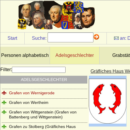
Grafen von Sayn
Grafen von Schwerin (Altes Grafenhaus
Schwerin)
Grafen von Sulz
Start
Suche:
an:
D
Grafen von Tecklenburg
Grafen von Truhendingen
Personen alphabetisch
Adelsgeschlechter
Grabstät
Grafen von Urach
Grafen von Virneburg
Filter:
Gräfliches Haus W
Grafen von Weimar (Gräfliches Haus
ADELSGESCHLECHTER
Weimar)
Grafen von Wernigerode
Grafen von Wertheim
Grafen von Wittgenstein (Grafen von
Battenberg und Wittgenstein)
Grafen zu Stolberg (Gräfliches Haus