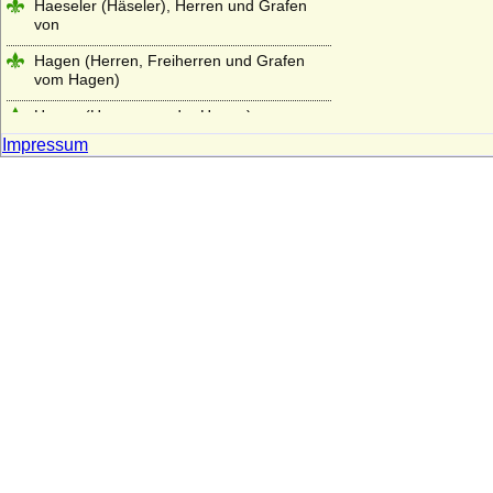
Haeseler (Häseler), Herren und Grafen
von
Hagen (Herren, Freiherren und Grafen
vom Hagen)
Hagen (Herren von der Hagen)
Impressum
Hahn (Herren und Grafen von Hahn)
Hake (Hacke), die märkischen von Hake
Hardenberg (Freiherren, Grafen, Fürsten
von Hardenberg)
Harrach
Haslingen (Reichsritter, Reichsfreiherren,
Reichsgrafen und preußische Grafen von
Haslingen)
Hatzfeld (Herren, Reichsgrafen,
Reichsfürsten)
Haus Alba (Casa de Alba, Haus Álvarez de
Toledo)