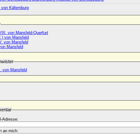
h von Käfernburg
r
III. von Mansfeld-Querfurt
I.) von Mansfeld
V. von Mansfeld
 von Mansfeld
wister
I. von Mansfeld
entar
l-Adresse:
n an mich: