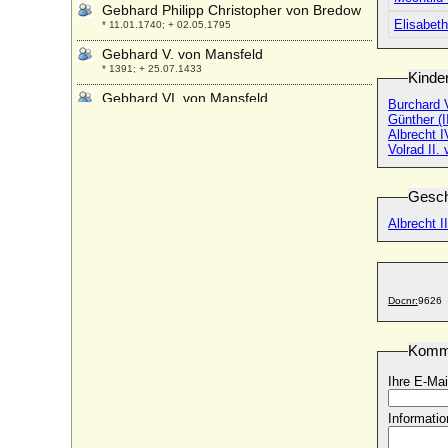
Gebhard Philipp Christopher von Bredow
Elisabet
* 11.01.1740; + 02.05.1795
Gebhard V. von Mansfeld
* 1391; + 25.07.1433
Kinde
Gebhard VI. von Mansfeld
Burchard V
* 1429; + 20.09.1492
Günther (I
Albrecht I
Gebhard VII. von Mansfeld-Mittelort
Volrad II.
* 1478; + 13.09.1558
Gebhard von Alvensleben (Gebhard XXII.
Gesch
von Alvensleben)
* 1543; + 21.09.1609
Albrecht I
Gebhard von Alvensleben (Gebhard XXIII.
von Alvensleben)
* 15.04.1584; + 06.06.1627
Docnr:
9626
Gebhard von Alvensleben (Gebhard XXIV.
von Alvensleben)
* 15.06.1591; + 18.01.1667
Komm
Gebhard von Alvensleben (Gebhard XXV.
Ihre E-Mai
von Alvensleben)
* Dez. 1618 (Taufe 06.01.1619); + 01.10.1681
Informatio
Gebhard von Alvensleben (Gebhard XXVI.
von Alvensleben)