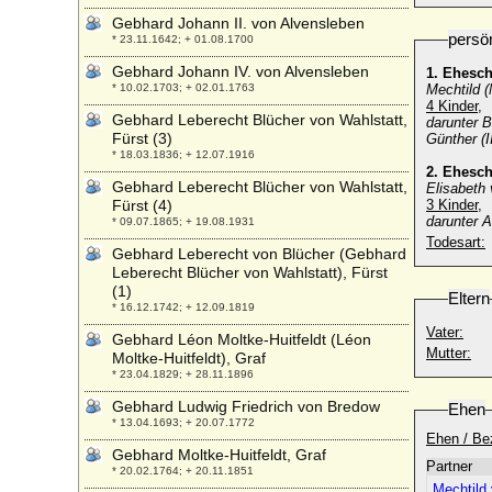
Gebhard Johann II. von Alvensleben
persö
* 23.11.1642; + 01.08.1700
Gebhard Johann IV. von Alvensleben
1. Ehesc
* 10.02.1703; + 02.01.1763
Mechtild (
4 Kinder,
Gebhard Leberecht Blücher von Wahlstatt,
darunter B
Fürst (3)
Günther (I
* 18.03.1836; + 12.07.1916
2. Ehesc
Gebhard Leberecht Blücher von Wahlstatt,
Elisabeth
Fürst (4)
3 Kinder,
darunter A
* 09.07.1865; + 19.08.1931
Todesart:
Gebhard Leberecht von Blücher (Gebhard
Leberecht Blücher von Wahlstatt), Fürst
(1)
Eltern
* 16.12.1742; + 12.09.1819
Vater:
Gebhard Léon Moltke-Huitfeldt (Léon
Mutter:
Moltke-Huitfeldt), Graf
* 23.04.1829; + 28.11.1896
Gebhard Ludwig Friedrich von Bredow
Ehen
* 13.04.1693; + 20.07.1772
Ehen / Be
Gebhard Moltke-Huitfeldt, Graf
Partner
* 20.02.1764; + 20.11.1851
Mechtild