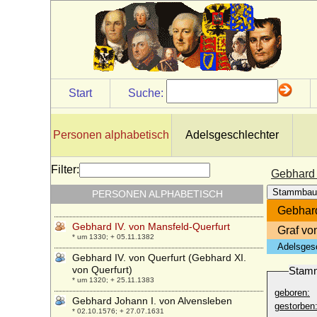
Gebhard August II. von Alvensleben
* 05.08.1719; + 29.03.1779
Gebhard Bernhard Carl Blücher von
Wahlstatt, Fürst (2)
* 14.07.1799; + 08.03.1875
Gebhard im Niederlahngau (Gebhard I. im
Start
Suche:
Lahngau)
* zwischen 795 und 810; + 879
Gebhard I. von Waldburg-Trauchburg
Personen alphabetisch
Adelsgeschlechter
* 10.11.1547; + 31.05.1601
Gebhard III. von Leuchtenberg
Filter:
Gebhard 
* unbekannt; + 1244
Stammbau
PERSONEN ALPHABETISCH
Gebhard III. von Mansfeld-Querfurt
* um 1308; + 1335 (nach 1360 ?)
Gebhard
Gebhard IV. von Mansfeld-Querfurt
Graf vo
* um 1330; + 05.11.1382
Adelsges
Gebhard IV. von Querfurt (Gebhard XI.
von Querfurt)
Stam
* um 1320; + 25.11.1383
geboren:
Gebhard Johann I. von Alvensleben
gestorben
* 02.10.1576; + 27.07.1631