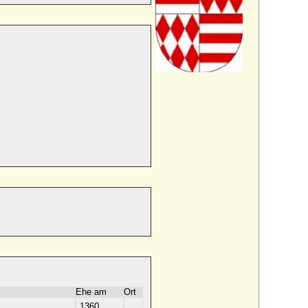
Ehe am
Ort
1360