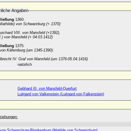
nliche Angaben
hließung
1360:
Mathilde) von Schwarzburg (+ 1370):
urchard VIII. von Mansfeld (+1392),
I.) von Mansfeld (+ 04.03.1412)
hließung
1375:
 von Käfernburg (um 1345-1390):
lbrecht IV. Graf von Mansfeld (um 1376-05.04.1416)
natürlich
Gebhard III. von Mansfeld-Querfurt
Luitgard von Valkenstein (Luitgard von Falkenstein)
ziehungen:
 von Schwarzburg-Blankenburg (Matilde von Schwarzburg)