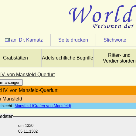
an:
Dr. Karnatz
Seite drucken
Stichworte
Ritter- und
Grabstätten
Adelsrechtliche Begriffe
Verdienstorden
IV. von Mansfeld-Querfurt
m anzeigen
 IV. von Mansfeld-Querfurt
n Mansfeld
chlecht:
Mansfeld (Grafen von Mansfeld)
mdaten
um 1330
:
05.11.1382