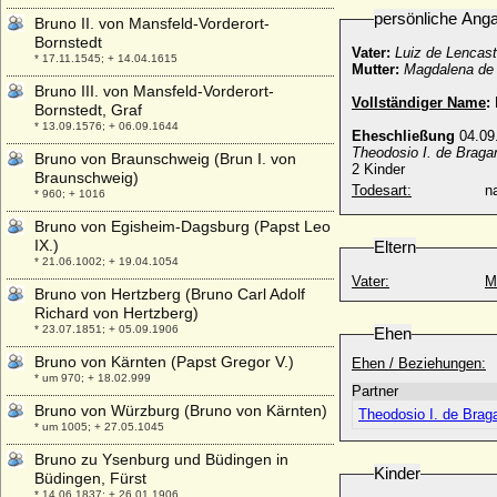
persönliche Ang
Bruno II. von Mansfeld-Vorderort-
Bornstedt
Vater:
Luiz de Lencast
* 17.11.1545; + 14.04.1615
Mutter:
Magdalena de
Bruno III. von Mansfeld-Vorderort-
Vollständiger Name
:
Bornstedt, Graf
* 13.09.1576; + 06.09.1644
Eheschließung
04.09
Theodosio I. de Braga
Bruno von Braunschweig (Brun I. von
2 Kinder
Braunschweig)
Todesart:
na
* 960; + 1016
Bruno von Egisheim-Dagsburg (Papst Leo
IX.)
Eltern
* 21.06.1002; + 19.04.1054
Vater:
M
Bruno von Hertzberg (Bruno Carl Adolf
Richard von Hertzberg)
* 23.07.1851; + 05.09.1906
Ehen
Bruno von Kärnten (Papst Gregor V.)
Ehen / Beziehungen:
* um 970; + 18.02.999
Partner
Bruno von Würzburg (Bruno von Kärnten)
Theodosio I. de Brag
* um 1005; + 27.05.1045
Bruno zu Ysenburg und Büdingen in
Kinder
Büdingen, Fürst
* 14.06.1837; + 26.01.1906