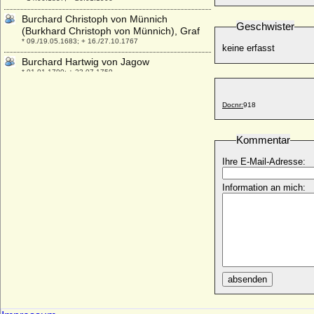
Burchard Christoph von Münnich
Geschwister
(Burkhard Christoph von Münnich), Graf
* 09./19.05.1683; + 16./27.10.1767
keine erfasst
Burchard Hartwig von Jagow
* 01.01.1700; + 23.07.1759
Burchard I. von Vendome (Burchard I. der
Ehrwürdige)
Docnr:
918
+ 1005 (oder 1007)
Burchard III. von Schwaben (Burkhard III.)
Kommentar
* um 915; + 11.11.973
Ihre E-Mail-Adresse:
Burchard III. von Mansfeld (Burchard der
Ältere, Burkhard VIII. von Querfurt; auch:
Information an mich:
Burkhard II. von
+ 1273
Burchard IV. von Mansfeld-Querfurt
+ um 1300 (1294/nach 1311)
Burchard V. von Mansfeld-Querfurt
+ 1355 (1358)
absenden
Burchard VI. von Querfurt (Burkhard VI.
von Querfurt, Burchard II. von Mansfeld)
+ 1255