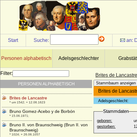
* 23.04.1523; + 08.08.1602
Brigitte Dallwitz-Wegner
* 17.09.1939;
Brigitte van Tuyll van Serooskerken
* 22.03.1940;
Brigitte von Eickstedt-Peterswaldt
Start
Suche:
an:
D
* 04.03.1897; + 06.05.1980
Brisque de Gascogne (Brisca von
Gascogne, Sancha von Gascogne)
Personen alphabetisch
Adelsgeschlechter
Grabstät
+ vor 1018
Brites (Beatrice) Alvares Pereira
Filter:
Brites de Lancastr
* 1380; + 1420
Stammbaum anzeigen
PERSONEN ALPHABETISCH
Brites (Beatriz) de Portugal
* 1430; + 30.09.1506
Brites de Lancast
Brites de Lancastre
Adelsgeschlecht:
* um 1542; + 12.06.1623
Stammdaten
Bruno Gomez-Acebo y de Borbón
* 15.06.1971;
geboren:
u
Bruno II. von Braunschweig (Brun II. von
gestorben:
1
Braunschweig)
* 1024; + 26.06.1057