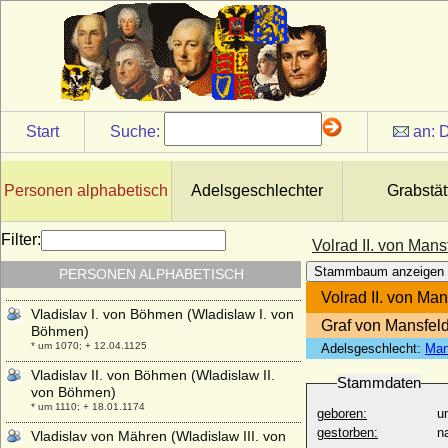
Vittorio Emanuele I. von Savoyen (Viktor
Emanuel I. von Sardinien-Piemont)
* 24.07.1759; + 10.01.1824
Vittorio Emanuele II. von Savoyen (Viktor
Emanuel II.)
* 14.03.1820; + 09.01.1878
Start
Suche:
an:
D
Vittorio Emanuele III. di Savoia (Viktor
Emanuel III. von Savoyen)
* 11.11.1869; + 28.12.1947
Personen alphabetisch
Adelsgeschlechter
Grabstät
Viviana Rimbotti
* 11.02.1963;
Filter:
Volrad II. von Mans
Vladimir Moltke-Huitfeldt (Wladimir Moltke-
Huitfeld), Graf
Stammbaum anzeigen
PERSONEN ALPHABETISCH
* 04.09.1834; + 15.11.1894
Volrad II. von Man
Vladislav I. von Böhmen (Wladislaw I. von
Graf von Mansfel
Böhmen)
* um 1070; + 12.04.1125
Adelsgeschlecht:
Man
Vladislav II. von Böhmen (Wladislaw II.
Stammdaten
von Böhmen)
* um 1110; + 18.01.1174
geboren:
u
gestorben:
n
Vladislav von Mähren (Wladislaw III. von