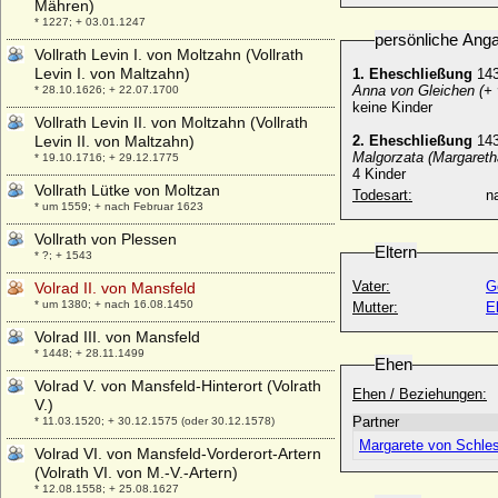
Mähren)
* 1227; + 03.01.1247
persönliche Ang
Vollrath Levin I. von Moltzahn (Vollrath
Levin I. von Maltzahn)
1. Eheschließung
143
Anna von Gleichen (+ v
* 28.10.1626; + 22.07.1700
keine Kinder
Vollrath Levin II. von Moltzahn (Vollrath
Levin II. von Maltzahn)
2. Eheschließung
143
Malgorzata (Margareth
* 19.10.1716; + 29.12.1775
4 Kinder
Vollrath Lütke von Moltzan
Todesart:
na
* um 1559; + nach Februar 1623
Vollrath von Plessen
Eltern
* ?; + 1543
Vater:
G
Volrad II. von Mansfeld
* um 1380; + nach 16.08.1450
Mutter:
E
Volrad III. von Mansfeld
* 1448; + 28.11.1499
Ehen
Volrad V. von Mansfeld-Hinterort (Volrath
Ehen / Beziehungen:
V.)
Partner
* 11.03.1520; + 30.12.1575 (oder 30.12.1578)
Margarete von Schle
Volrad VI. von Mansfeld-Vorderort-Artern
(Volrath VI. von M.-V.-Artern)
* 12.08.1558; + 25.08.1627