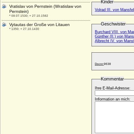
Kinder
Vratislav von Pernstein (Wratislaw von
Volrad III. von Mansfe
Pernstein)
* 09.07.1530; + 27.10.1582
Geschwister
Vytautas der Große von Litauen
* 1350; + 27.10.1430
Burchard VIII. von Man
Günther (II.) von Mans
Albrecht IV. von Mans
Docnr:
9638
Kommentar
Ihre E-Mail-Adresse:
Information an mich: