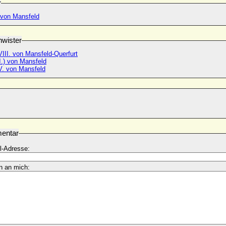
r
. von Mansfeld
wister
III. von Mansfeld-Querfurt
I.) von Mansfeld
V. von Mansfeld
entar
l-Adresse:
n an mich: