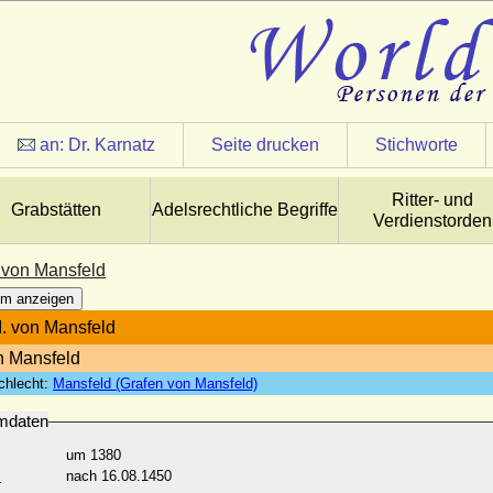
an:
Dr. Karnatz
Seite drucken
Stichworte
Ritter- und
Grabstätten
Adelsrechtliche Begriffe
Verdienstorden
. von Mansfeld
m anzeigen
I. von Mansfeld
n Mansfeld
chlecht:
Mansfeld (Grafen von Mansfeld)
mdaten
um 1380
:
nach 16.08.1450