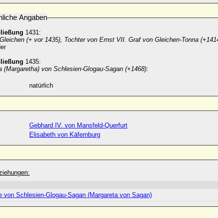
nliche Angaben
hließung
1431:
leichen (+ vor 1435), Tochter von Ernst VII. Graf von Gleichen-Tonna (+1414
er
hließung
1435:
a (Margaretha) von Schlesien-Glogau-Sagan (+1468):
natürlich
Gebhard IV. von Mansfeld-Querfurt
Elisabeth von Käfernburg
ziehungen:
e von Schlesien-Glogau-Sagan (Margareta von Sagan)