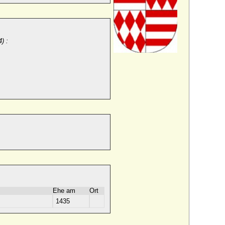
) :
Ehe am
Ort
1435