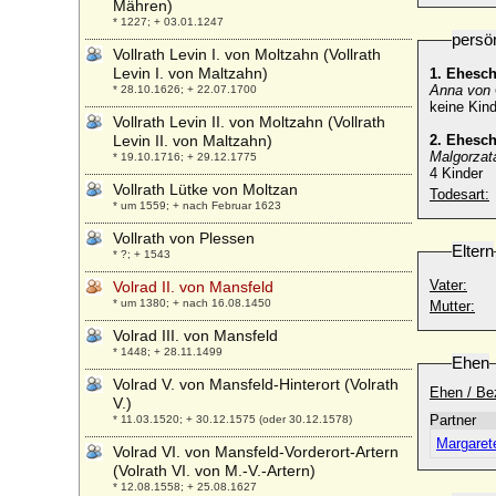
Mähren)
* 1227; + 03.01.1247
persö
Vollrath Levin I. von Moltzahn (Vollrath
Levin I. von Maltzahn)
1. Ehesc
Anna von G
* 28.10.1626; + 22.07.1700
keine Kind
Vollrath Levin II. von Moltzahn (Vollrath
Levin II. von Maltzahn)
2. Ehesc
Malgorzat
* 19.10.1716; + 29.12.1775
4 Kinder
Vollrath Lütke von Moltzan
Todesart:
* um 1559; + nach Februar 1623
Vollrath von Plessen
Eltern
* ?; + 1543
Vater:
Volrad II. von Mansfeld
* um 1380; + nach 16.08.1450
Mutter:
Volrad III. von Mansfeld
* 1448; + 28.11.1499
Ehen
Volrad V. von Mansfeld-Hinterort (Volrath
Ehen / Be
V.)
Partner
* 11.03.1520; + 30.12.1575 (oder 30.12.1578)
Margaret
Volrad VI. von Mansfeld-Vorderort-Artern
(Volrath VI. von M.-V.-Artern)
* 12.08.1558; + 25.08.1627