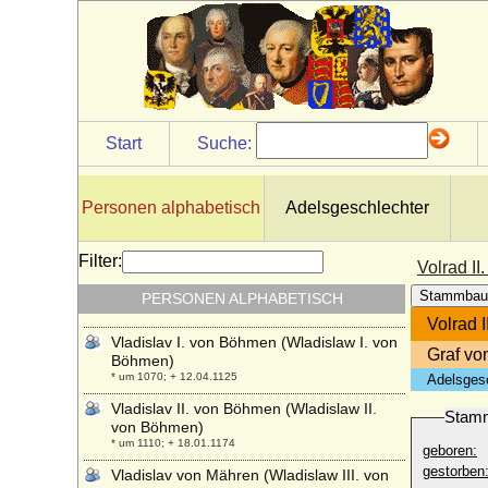
Vittorio Emanuele I. von Savoyen (Viktor
Emanuel I. von Sardinien-Piemont)
* 24.07.1759; + 10.01.1824
Vittorio Emanuele II. von Savoyen (Viktor
Emanuel II.)
* 14.03.1820; + 09.01.1878
Start
Suche:
Vittorio Emanuele III. di Savoia (Viktor
Emanuel III. von Savoyen)
* 11.11.1869; + 28.12.1947
Personen alphabetisch
Adelsgeschlechter
Viviana Rimbotti
* 11.02.1963;
Filter:
Volrad II
Vladimir Moltke-Huitfeldt (Wladimir Moltke-
Huitfeld), Graf
Stammbau
PERSONEN ALPHABETISCH
* 04.09.1834; + 15.11.1894
Volrad I
Vladislav I. von Böhmen (Wladislaw I. von
Graf vo
Böhmen)
* um 1070; + 12.04.1125
Adelsges
Vladislav II. von Böhmen (Wladislaw II.
Stam
von Böhmen)
* um 1110; + 18.01.1174
geboren:
gestorben
Vladislav von Mähren (Wladislaw III. von