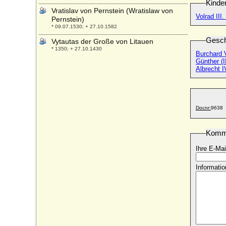
Kinde
Vratislav von Pernstein (Wratislaw von
Volrad III
Pernstein)
* 09.07.1530; + 27.10.1582
Gesch
Vytautas der Große von Litauen
* 1350; + 27.10.1430
Burchard V
Günther (I
Albrecht I
Docnr:
9638
Komm
Ihre E-Mai
Informatio