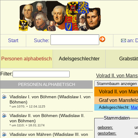
Vittorio Emanuele I. von Savoyen (Viktor
Emanuel I. von Sardinien-Piemont)
* 24.07.1759; + 10.01.1824
Vittorio Emanuele II. von Savoyen (Viktor
Emanuel II.)
* 14.03.1820; + 09.01.1878
Start
Suche:
an:
D
Vittorio Emanuele III. di Savoia (Viktor
Emanuel III. von Savoyen)
* 11.11.1869; + 28.12.1947
Personen alphabetisch
Adelsgeschlechter
Grabstät
Viviana Rimbotti
* 11.02.1963;
Filter:
Volrad II. von Mans
Vladimir Moltke-Huitfeldt (Wladimir Moltke-
Huitfeld), Graf
Stammbaum anzeigen
PERSONEN ALPHABETISCH
* 04.09.1834; + 15.11.1894
Volrad II. von Man
Vladislav I. von Böhmen (Wladislaw I. von
Graf von Mansfel
Böhmen)
* um 1070; + 12.04.1125
Adelsgeschlecht:
Man
Vladislav II. von Böhmen (Wladislaw II.
Stammdaten
von Böhmen)
* um 1110; + 18.01.1174
geboren:
u
gestorben:
n
Vladislav von Mähren (Wladislaw III. von