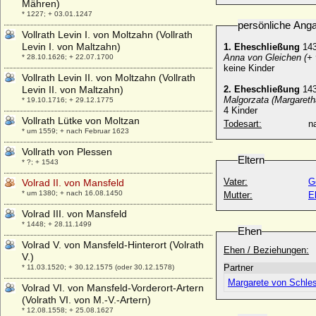
Mähren)
* 1227; + 03.01.1247
persönliche Ang
Vollrath Levin I. von Moltzahn (Vollrath
Levin I. von Maltzahn)
1. Eheschließung
143
Anna von Gleichen (+ v
* 28.10.1626; + 22.07.1700
keine Kinder
Vollrath Levin II. von Moltzahn (Vollrath
Levin II. von Maltzahn)
2. Eheschließung
143
Malgorzata (Margareth
* 19.10.1716; + 29.12.1775
4 Kinder
Vollrath Lütke von Moltzan
Todesart:
na
* um 1559; + nach Februar 1623
Vollrath von Plessen
Eltern
* ?; + 1543
Vater:
G
Volrad II. von Mansfeld
* um 1380; + nach 16.08.1450
Mutter:
E
Volrad III. von Mansfeld
* 1448; + 28.11.1499
Ehen
Volrad V. von Mansfeld-Hinterort (Volrath
Ehen / Beziehungen:
V.)
Partner
* 11.03.1520; + 30.12.1575 (oder 30.12.1578)
Margarete von Schle
Volrad VI. von Mansfeld-Vorderort-Artern
(Volrath VI. von M.-V.-Artern)
* 12.08.1558; + 25.08.1627