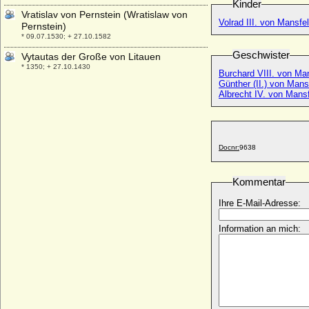
Kinder
Vratislav von Pernstein (Wratislaw von
Volrad III. von Mansfe
Pernstein)
* 09.07.1530; + 27.10.1582
Geschwister
Vytautas der Große von Litauen
* 1350; + 27.10.1430
Burchard VIII. von Man
Günther (II.) von Mans
Albrecht IV. von Mans
Docnr:
9638
Kommentar
Ihre E-Mail-Adresse:
Information an mich: