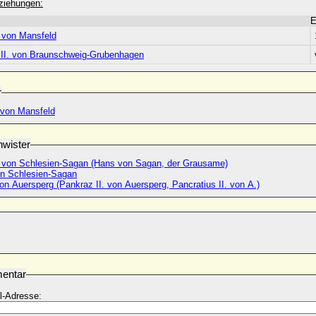
ziehungen:
E
. von Mansfeld
 III. von Braunschweig-Grubenhagen
r
. von Mansfeld
wister
. von Schlesien-Sagan (Hans von Sagan, der Grausame)
n Schlesien-Sagan
n Auersperg (Pankraz II. von Auersperg, Pancratius II. von A.)
entar
l-Adresse: