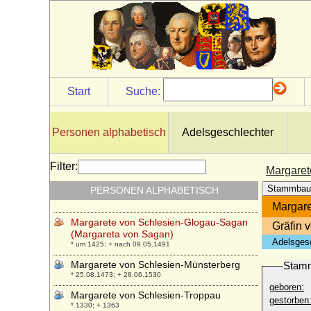
Margarete von Pommern
* 1366; + 12.06.1410
Margarete von Rügen
* 1270; + 04.12.1315
Margarete von Sachsen(-Wittenberg)
+ 02.06.1418
Start
Suche:
Margarete von Sachsen
* 24.01.1900; + 16.10.1962
Margarete von Sachsen
Personen alphabetisch
Adelsgeschlechter
* 1449; + 13.07.1501
Margarete von Savoyen
Filter:
Margaret
* 07.08.1420; + 30.09.1479
Stammbau
PERSONEN ALPHABETISCH
Margarete von Schlesien-Brieg
* 1336; + 22.02.1386
Margare
Margarete von Schlesien-Glogau-Sagan
Gräfin 
(Margareta von Sagan)
Adelsges
* um 1425; + nach 09.05.1491
Margarete von Schlesien-Münsterberg
Stam
* 25.08.1473; + 28.06.1530
geboren:
Margarete von Schlesien-Troppau
gestorben
* 1330; + 1363