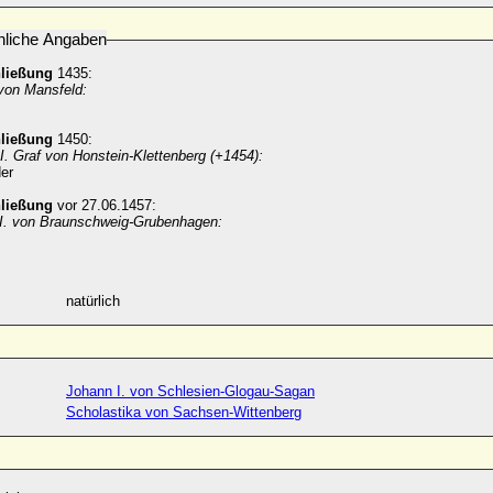
nliche Angaben
hließung
1435:
 von Mansfeld:
hließung
1450:
I. Graf von Honstein-Klettenberg (+1454):
er
hließung
vor 27.06.1457:
III. von Braunschweig-Grubenhagen:
natürlich
Johann I. von Schlesien-Glogau-Sagan
Scholastika von Sachsen-Wittenberg