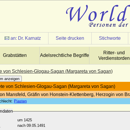
an:
Dr. Karnatz
Seite drucken
Stichworte
Ritter- und
Grabstätten
Adelsrechtliche Begriffe
Verdienstorden
e von Schlesien-Glogau-Sagan (Margareta von Sagan)
m anzeigen
te von Schlesien-Glogau-Sagan (Margareta von Sagan)
von Mansfeld, Gräfin von Honstein-Klettenberg, Herzogin von
chlecht:
Piasten
mdaten
um 1425
:
nach 09.05.1491