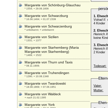
Margarete von Schönburg-Glauchau
persö
* 1554; + 29.06.1606
Margarete von Schwarzburg
1. Ehesc
* 16.06.1464; + 01.07.1539
Volrad II.
4 Kinder
Margarete von Schwarzenburg
* unbekannt; + unbekannt
2. Ehesc
Heinrich X
Margarete von Sizilien
keine Kind
* 1331; + 1377
3. Ehesc
Margarete von Starhemberg (Maria
Heinrich 
Margarete von Starhemberg)
2 Kinder
* 1469; + 1522
Margarete von Thurn und Taxis
Todesart:
* 08.11.1909;
Margarete von Truhendingen
* 1290; + 10.08.1348
Eltern
Margarete von Twardowski
Vater:
* 18.08.1869; + 07.06.1951
Mutter:
Margarete von Waldeck
+ nach 21.02.1395
Ehen
Margarete von York