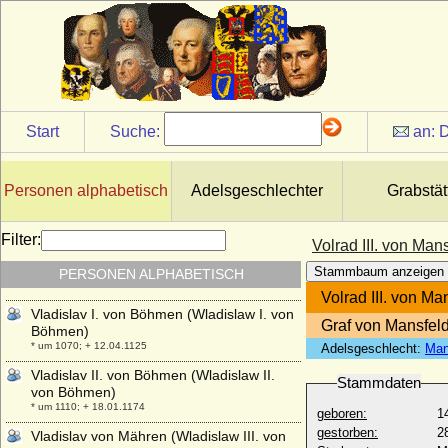
Vittorio Emanuele I. von Savoyen (Viktor
Emanuel I. von Sardinien-Piemont)
* 24.07.1759; + 10.01.1824
Vittorio Emanuele II. von Savoyen (Viktor
Emanuel II.)
* 14.03.1820; + 09.01.1878
Start
Suche:
an:
D
Vittorio Emanuele III. di Savoia (Viktor
Emanuel III. von Savoyen)
* 11.11.1869; + 28.12.1947
Personen alphabetisch
Adelsgeschlechter
Grabstät
Viviana Rimbotti
* 11.02.1963;
Filter:
Volrad III. von Man
Vladimir Moltke-Huitfeldt (Wladimir Moltke-
Huitfeld), Graf
Stammbaum anzeigen
PERSONEN ALPHABETISCH
* 04.09.1834; + 15.11.1894
Volrad III. von Ma
Vladislav I. von Böhmen (Wladislaw I. von
Graf von Mansfel
Böhmen)
* um 1070; + 12.04.1125
Adelsgeschlecht:
Man
Vladislav II. von Böhmen (Wladislaw II.
Stammdaten
von Böhmen)
* um 1110; + 18.01.1174
geboren:
1
gestorben:
2
Vladislav von Mähren (Wladislaw III. von