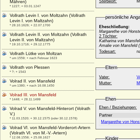
Sterbeort:
M
Mähren)
* 1227; + 03.01.1247
Vollrath Levin I. von Moltzahn (Vollrath
persönliche Ang
Levin I. von Maltzahn)
* 28.10.1626; + 22.07.1700
Eheschließung:
Margarethe von Honste
Vollrath Levin II. von Moltzahn (Vollrath
2 Töchter:
Levin II. von Maltzahn)
Katharina von Mansfe
* 19.10.1716; + 29.12.1775
Amalie von Mansfeld (
Todesart:
na
Vollrath Lütke von Moltzan
* um 1559; + nach Februar 1623
Vollrath von Plessen
Eltern
* ?; + 1543
Vater:
V
Volrad II. von Mansfeld
Mutter:
M
* um 1380; + nach 16.08.1450
Volrad III. von Mansfeld
Ehen
* 1448; + 28.11.1499
Ehen / Beziehungen:
Volrad V. von Mansfeld-Hinterort (Volrath
V.)
Partner
* 11.03.1520; + 30.12.1575 (oder 30.12.1578)
Margarethe von Honst
Volrad VI. von Mansfeld-Vorderort-Artern
(Volrath VI. von M.-V.-Artern)
* 12.08.1558; + 25.08.1627
Kinder