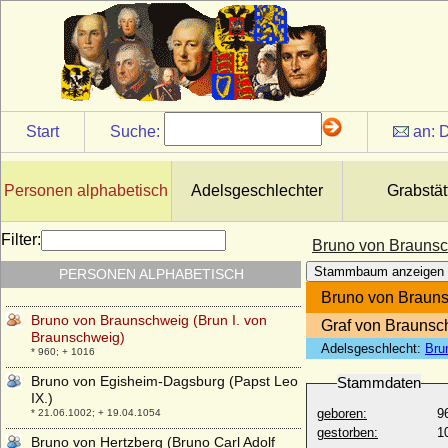
Brites (Beatriz) de Portugal
* 1430; + 30.09.1506
Brites de Lancastre
* um 1542; + 12.06.1623
Bruno Gomez-Acebo y de Borbón
* 15.06.1971;
Start
Suche:
an:
D
Bruno II. von Braunschweig (Brun II. von
Braunschweig)
* 1024; + 26.06.1057
Personen alphabetisch
Adelsgeschlechter
Grabstät
Bruno II. von Mansfeld-Vorderort-
Bornstedt
* 17.11.1545; + 14.04.1615
Filter:
Bruno von Braunsc
Bruno III. von Mansfeld-Vorderort-
Stammbaum anzeigen
PERSONEN ALPHABETISCH
Bornstedt, Graf
* 13.09.1576; + 06.09.1644
Bruno von Brauns
Bruno von Braunschweig (Brun I. von
Graf von Braunsc
Braunschweig)
Adelsgeschlecht:
Bru
* 960; + 1016
Bruno von Egisheim-Dagsburg (Papst Leo
Stammdaten
IX.)
geboren:
9
* 21.06.1002; + 19.04.1054
gestorben:
1
Bruno von Hertzberg (Bruno Carl Adolf