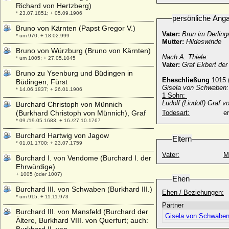
Richard von Hertzberg)
* 23.07.1851; + 05.09.1906
persönliche Ang
Bruno von Kärnten (Papst Gregor V.)
Vater:
Brun im Derling
* um 970; + 18.02.999
Mutter:
Hildeswinde
Bruno von Würzburg (Bruno von Kärnten)
Nach A. Thiele:
* um 1005; + 27.05.1045
Vater:
Graf Ekbert de
Bruno zu Ysenburg und Büdingen in
Eheschließung
1015 
Büdingen, Fürst
Gisela von Schwaben:
* 14.06.1837; + 26.01.1906
1 Sohn:
Ludolf (Liudolf) Graf 
Burchard Christoph von Münnich
(Burkhard Christoph von Münnich), Graf
Todesart:
e
* 09./19.05.1683; + 16./27.10.1767
Burchard Hartwig von Jagow
Eltern
* 01.01.1700; + 23.07.1759
Vater:
M
Burchard I. von Vendome (Burchard I. der
Ehrwürdige)
+ 1005 (oder 1007)
Ehen
Burchard III. von Schwaben (Burkhard III.)
Ehen / Beziehungen:
* um 915; + 11.11.973
Partner
Burchard III. von Mansfeld (Burchard der
Gisela von Schwabe
Ältere, Burkhard VIII. von Querfurt; auch: