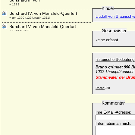
Burkhard II. von
+ 1273
Kinder
Burchard IV. von Mansfeld-Querfurt
Liudolf von Braunschw
+ um 1300 (1294/nach 1311)
Burchard V. von Mansfeld-Querfurt
Geschwister
+ 1355 (1358)
Burchard VI. von Querfurt (Burkhard VI.
keine erfasst
von Querfurt, Burchard II. von Mansfeld)
+ 1255
Burchard VIII. von Mansfeld-Querfurt
historische Bedeutung
+ 1392
Bruno gründet 990 
Burchard von Avesnes
1002 Thronprätendent 
* um 1175; + 1244
Stammvater der Bru
Burchard von der Decken
Docnr:
920
* 1694; + 1776
Burchard von Preußen
Kommentar
* 08.01.1917; + 12.08.1988
Burchard von Saldern
Ihre E-Mail-Adresse:
* 23.04.1534; + 28.01.1595
Information an mich:
Burchard von Saldern (auch Burckhard IX.
von Saldern)
* 08.08.1568; + 15.12.1635