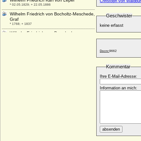
Wilhelm Friedrich Karl von Lepel
Christoph von Waldbu
* 02.05.1829; + 22.05.1886
Wilhelm Friedrich von Bocholtz-Meschede,
Geschwister
Graf
* 1768; + 1837
keine erfasst
Wilhelm Friedrich von Brandenburg-
Ansbach, Markgraf
* 08.01.1686; + 07.01.1723
Docnr:
9662
Wilhelm Friedrich von Nassau-Diez
(Nassau-Dietz)
* 07.08.1613; + 31.10.1664
Kommentar
Wilhelm Friedrich von Wedell-Wedellsborg
Ihre E-Mail-Adresse:
* 24.11.1640; + 07.02.1706
Wilhelm Friedrich von Zieten (Friedrich
Information an mich:
von Zieten)
* ?; + 1674
Wilhelm Fürst zu Wied
* 22.08.1845; + 22.10.1907
Wilhelm Georg Werner von Hacke, Graf
* 23.01.1785; + 13.01.1841
absenden
Wilhelm Gustav Friedrich von Bentinck,
Graf