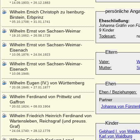
* 14.09.1803; + 26.12.1883
persönliche Ang
Wilhelm Emich Christoph zu Isenburg-
Birstein, Erbprinz
Eheschließung:
* 05.10.1708; + 31.01.1741
Johanna Gräfin von Fü
9 Kinder
Wilhelm Ernst von Sachsen-Weimar
* 19.10.1662; + 26.08.1728
Todesart:
na
Wilhelm Ernst von Sachsen-Weimar-
Eisenach
Eltern
* 10.06.1876; + 24.04.1923
Vater:
W
Wilhelm Ernst von Sachsen-Weimar-
Mutter:
S
Eisenach
* 10.08.1946;
Wilhelm Eugen (IV.) von Württemberg
Ehen
* 20.08.1846; + 27.01.1877
Ehen / Beziehungen:
Wilhelm Ferdinand von Prittwitz und
Partner
Gaffron
Johanna von Fürsten
* 20.02.1824; + 08.03.1904
Wilhelm Friedrich Heinrich Ferdinand von
Wartensleben, Reichsgraf (und preuss.
Kinder
Graf)
* 24.04.1740; + 28.12.1776
Gebhard I. von Waldb
Karl von Waldburg