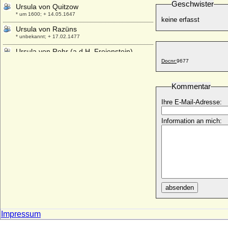
Geschwister
Ursula von Quitzow
* um 1600; + 14.05.1647
keine erfasst
Ursula von Razüns
* unbekannt; + 17.02.1477
Ursula von Rohr (a.d.H. Freienstein)
* ?; + nach dem 06.01.1532
Docnr:
9677
Ursula von Rosenfeld
* unbekannt; + 26.02.1538
Kommentar
Ursula von Sachsen-Lauenburg-
Ihre E-Mail-Adresse:
Ratzeburg
* 1520; + 31.12.1577
Information an mich:
Ursula von Sachsen-Lauenburg-
Ratzeburg
* 1552; + 22.10.1620
Ursula von Schwarzburg-Wachsenburg
* 1410; + 1461
Ursula von Siemens
absenden
* 25.08.1906; + 1980
Ursula von Stechow
* ?; + 17.12.1637
Impressum
Ursula von Thümen (a.d.H. Blankensee)