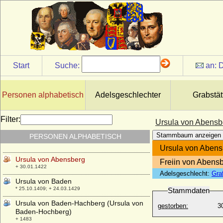
+ 1484
Ursula Margarethe Konstantia Louisa von
Callenberg, Gräfin
* 25.08.1752; + 29.08.1803
Ursula Marianne von Kittlitz, Freiin
* 27.06.1640; + 26.03.1694
Start
Suche:
an:
D
Ursula Philipota van Raesfeld
* 14.08.1643; + 30.09.1721
Ursula Regina Maria von Friesen
Personen alphabetisch
Adelsgeschlechter
Grabstät
* 27.08.1658; + 29.10.1714
Ursula Sophie von Katte (a.d.H. Vieritz)
Filter:
Ursula von Abensb
* 26.08.1611; + 27.02.1670
Stammbaum anzeigen
PERSONEN ALPHABETISCH
Ursula van Reede (Ursulina van Reede)
* 30.05.1719; + 31.10.1747
Ursula von Abens
Ursula von Abensberg
Freiin von Abens
+ 30.01.1422
Adelsgeschlecht:
Gra
Ursula von Baden
* 25.10.1409; + 24.03.1429
Stammdaten
Ursula von Baden-Hachberg (Ursula von
gestorben:
3
Baden-Hochberg)
+ 1483