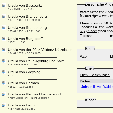
persönliche Ang
Ursula von Bassewitz
* vor 1510; + vor 1556
Vater:
Ulrich von Abe
Mutter:
Agnes von Lic
Ursula von Brandenburg
* 17.10.1488; + 18.09.1510
Eheschließung
28.02
Johannes II. von Wald
Ursula von Brandenburg
6 (7) Kinder
(nach and
* 25.09.1450; + 25.11.1508
Todesart:
na
Ursula von Burgsdorff
* 1551; + 1596
Eltern
Ursula von der Pfalz-Veldenz-Lützelstein
* 24.02.1572; + 05.03.1635
Vater:
M
Ursula von Daun-Kyrburg und Salm
* um 1515; + 24.07.1601
Ehen
Ursula von Greysing
Ehen / Beziehungen:
+ 1511
Partner
Ursula von Harrach
Johann II. von Waldb
* 1522; + 18.09.1554
Ursula von Klüx und Hennersdorf
* nicht überliefert; + nicht überliefert
Kinder
Ursula von Pentz
* ?; + nach 20.01.1580