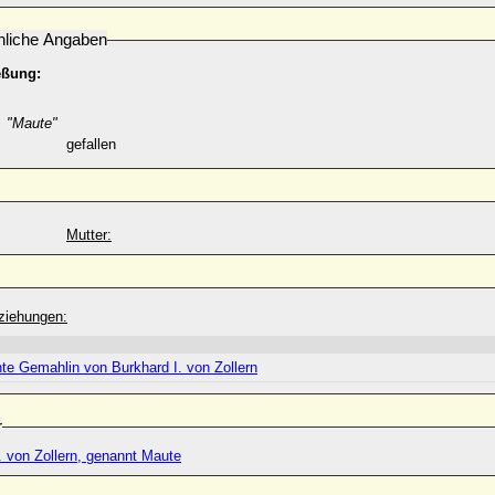
nliche Angaben
eßung:
I. "Maute"
gefallen
Mutter:
ziehungen:
te Gemahlin von Burkhard I. von Zollern
r
I. von Zollern, genannt Maute