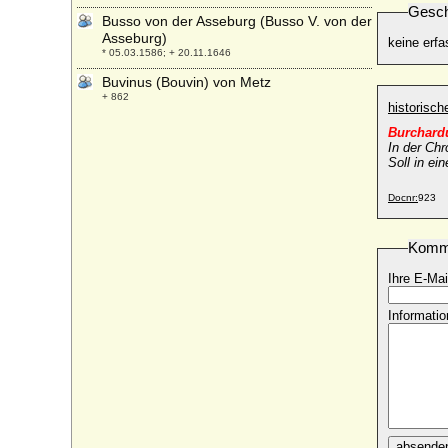
Gesch
Busso von der Asseburg (Busso V. von der
Asseburg)
keine erfa
* 05.03.1586; + 20.11.1646
Buvinus (Bouvin) von Metz
+ 862
historisc
Burchardu
In der Ch
Soll in ei
Docnr:
923
Komm
Ihre E-Mai
Informatio
absende