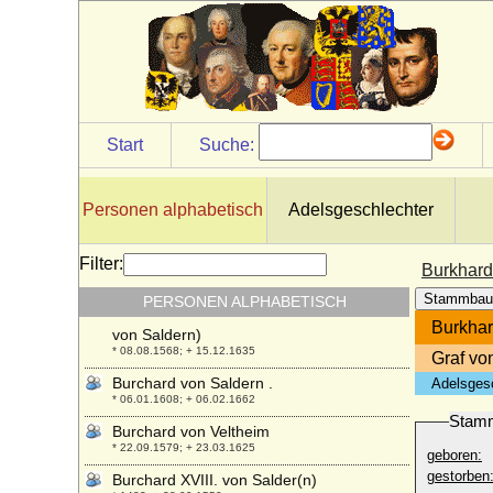
Burchard VI. von Querfurt (Burkhard VI.
von Querfurt, Burchard II. von Mansfeld)
+ 1255
Burchard VIII. von Mansfeld-Querfurt
+ 1392
Burchard von Avesnes
* um 1175; + 1244
Start
Suche:
Burchard von der Decken
* 1694; + 1776
Personen alphabetisch
Adelsgeschlechter
Burchard von Preußen
* 08.01.1917; + 12.08.1988
Filter:
Burchard von Saldern
Burkhard 
* 23.04.1534; + 28.01.1595
Stammbau
PERSONEN ALPHABETISCH
Burchard von Saldern (auch Burckhard IX.
Burkhard
von Saldern)
* 08.08.1568; + 15.12.1635
Graf vo
Burchard von Saldern .
Adelsges
* 06.01.1608; + 06.02.1662
Stam
Burchard von Veltheim
* 22.09.1579; + 23.03.1625
geboren:
gestorben
Burchard XVIII. von Salder(n)