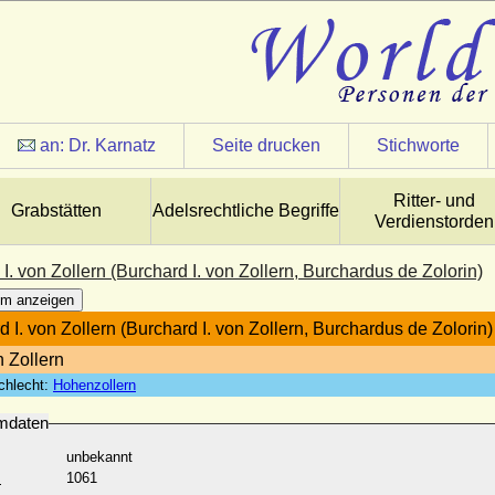
an:
Dr. Karnatz
Seite drucken
Stichworte
Ritter- und
Grabstätten
Adelsrechtliche Begriffe
Verdienstorden
I. von Zollern (Burchard I. von Zollern, Burchardus de Zolorin)
m anzeigen
 I. von Zollern (Burchard I. von Zollern, Burchardus de Zolorin)
n Zollern
chlecht:
Hohenzollern
mdaten
unbekannt
:
1061