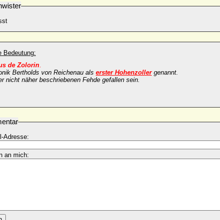
wister
sst
he Bedeutung:
s de Zolorin
.
ronik Bertholds von Reichenau als
erster Hohenzoller
genannt.
ner nicht näher beschriebenen Fehde gefallen sein.
entar
l-Adresse:
n an mich:
n