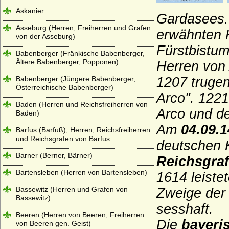
Askanier
Gardasees.
Asseburg (Herren, Freiherren und Grafen
erwähnten H
von der Asseburg)
Fürstbistum
Babenberger (Fränkische Babenberger,
Ältere Babenberger, Popponen)
Herren von
Babenberger (Jüngere Babenberger,
1207 trugen
Österreichische Babenberger)
Arco". 1221
Baden (Herren und Reichsfreiherren von
Arco und d
Baden)
Am
04.09.
Barfus (Barfuß), Herren, Reichsfreiherren
und Reichsgrafen von Barfus
deutschen 
Barner (Berner, Bärner)
Reichsgra
Bartensleben (Herren von Bartensleben)
1614 leiste
Bassewitz (Herren und Grafen von
Zweige der
Bassewitz)
sesshaft.
Beeren (Herren von Beeren, Freiherren
Die
bayeri
von Beeren gen. Geist)