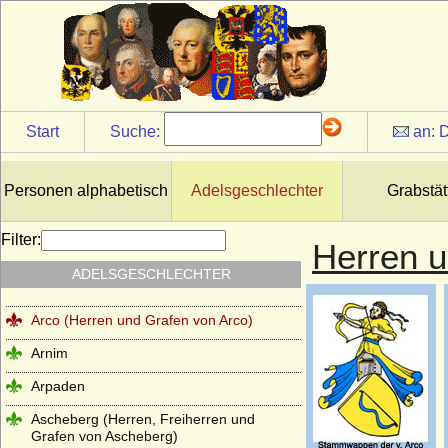
Start
Suche:
an:
D
Inhalt
Ahlefeldt (Ahlefeld)
Personen alphabetisch
Adelsgeschlechter
Grabstät
Alvensleben
Angeloi
Filter:
Herren u
Angern (Herren von Angern, Freiherren
ADELSGESCHLECHTER
von Angern-Stilcke)
Arco (Herren und Grafen von Arco)
Arnim
Arpaden
Ascheberg (Herren, Freiherren und
Grafen von Ascheberg)