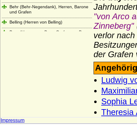
Jahrhundert
Behr (Behr-Negendank), Herren, Barone
und Grafen
"von Arco a
Belling (Herren von Belling)
Zinneberg"
Berg (Herren von Berg, Grafen von Berg-
verlor nach
Schönfeld)
Besitzungen
Berlepsch (Herren, Freiherren und Grafen
der Grafen 
von Berlepsch)
Berlichingen (Reichsritter, Freiherren und
Angehörig
Grafen von Berlichingen)
Bernstorff (Herren, Freiherren und Grafen
Ludwig v
von Bernstorff)
Maximilia
Bertkow (Bertikow, Bertkau), Herren von
Bertkow
Sophia L
Bethusy-Huc (Grafen von Bethusy-Huc)
Theresia 
Beust (Herren, Freiherren und
Impressum
Reichsgrafen von Beust)
Bibra (Herren und Reichsfreiherren von