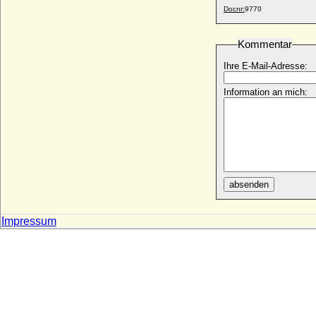
John Howard (Sir John Howard I)
Docnr:
9770
+ 1333
John Howard (Sir John Howard II)
Kommentar
* 1310; + 1389
Ihre E-Mail-Adresse:
John Howard (Sir John Howard III)
* 1366; + 17.11.1436 (1437 ?)
Information an mich:
John Howard, 1. Herzog von Norfolk
* 1421; + 22.08.1485
John Josiah Emery
+ 1908
John Lackland von England (Johann
Ohneland)
absenden
* 24.12.1166; + 19.10.1216
John Leslie, 10th Baron of Balquhain
+ 1622
Impressum
John Mitchell Johnson
* 12.05.1951;
John of Gaunt, Duke of Lancaster (Johann
von Gent)
* 06.03.1340; + 03.02.1399
John of Lancaster