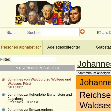
* 1725; + 04.04.1777
Johannes Franz de Paula von und zu
Liechtenstein
* 18.05.1910; + 22.01.1975
Johannes V. zu Solms-Lich
+ 29.04.1457
Start
Suche:
an:
D
Johannes van Rossum
* 1809; + 1873
Johannes von Mensdorff-Pouilly, Graf
Personen alphabetisch
Adelsgeschlechter
Grabstät
* 17.02.1964;
Johannes von Thurn und Taxis
Filter:
Johannes
* 05.06.1926; + 14.12.1990
PERSONEN ALPHABETISCH
Johannes von und zu Liechtenstein
* 06.01.1873; + 03.09.1959
Stammbaum anzeigen
Johannes von Waldburg zu Wolfegg und
Johanne
Waldsee, Fürst
* 09.03.1957;
Reichse
Johannes zu Hohenlohe-Bartenstein und
Jagstberg
Waldsee
* 20.08.1863; + 19.08.1921
Johannes zu Schwarzenberg