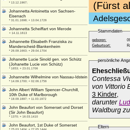
(Fürst al
* 13.12.1967;
Johannetta Antoinetta von Sachsen-
Eisenach
Adelsgesc
* 31.01.1698; + 13.04.1726
Johannetta Scheiffart von Merode
Stammdaten
+ 14.11.1613
geboren:
0
Johannette Elisabeth Franziska zu
Geburtsort:
R
Manderscheid-Blankenheim
* 26.09.1663; + 29.04.1704
Johanette Lucie Sinold gen. von Schütz
persönliche Ang
(Johanette Lucie von Schütz)
* 1653; + 23.01.1706
Eheschließ
Johannette Wilhelmine von Nassau-Idstein
Contessa Viv
* 14.09.1700; + 02.06.1756
von Vittorio
John Albert William Spencer-Churchill,
3 Kinder,
10th Duke of Marlborough
* 18.09.1897; + 11.03.1972
darunter
Lud
John Beaufort von Somerset und Dorset
Waldburg zu
(Sir John Beaufort)
* 1370; + 16.03.1410
John Beaufort, 1st Duke of Somerset
Eltern
* 25.03.1404; + 27.05.1444