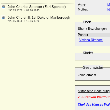
Vater:
M
John Charles Spencer (Earl Spencer)
Mutter:
I
* 30.05.1782; + 01.10.1845
John Churchill, 1st Duke of Marlborough
* 26.05.1650; + 16.06.1722
Ehen
John de la Pole, Herzog von Suffolk, Earl
Ehen / Beziehungen:
of Suffolk
Partner
* 27.09.1442; + 29.10.1491
Viviana Rimbotti
John de Mowbray
* 25.06.1340; + 09.10.1368
Kinder
John de Segrave
* um 1315; + 20.03.1353
John Douglas Sutherland Campbell (John
Geschwister
Campbell)
* 06.08.1845; + 02.05.1914
keine erfasst
John Dudley, Herzog von Northumberland
* 1502; + 22.08.1553
John Grey of Groby (Sir John Grey)
historische Bedeutung
* 1432; + 22.02.1461
7. Fürst von Waldbu
John Heyliger Burt
Chef des Hauses Wal
* 1797; + 1856