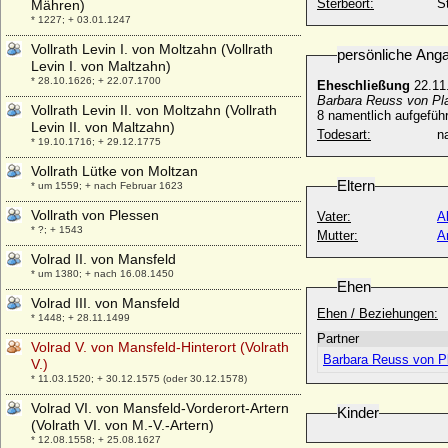
Sterbeort:
S
Mähren)
* 1227; + 03.01.1247
Vollrath Levin I. von Moltzahn (Vollrath
persönliche Ang
Levin I. von Maltzahn)
* 28.10.1626; + 22.07.1700
Eheschließung
22.11
Barbara Reuss von Pl
Vollrath Levin II. von Moltzahn (Vollrath
8 namentlich aufgeführ
Levin II. von Maltzahn)
Todesart:
na
* 19.10.1716; + 29.12.1775
Vollrath Lütke von Moltzan
Eltern
* um 1559; + nach Februar 1623
Vollrath von Plessen
Vater:
A
* ?; + 1543
Mutter:
A
Volrad II. von Mansfeld
* um 1380; + nach 16.08.1450
Ehen
Volrad III. von Mansfeld
Ehen / Beziehungen:
* 1448; + 28.11.1499
Partner
Volrad V. von Mansfeld-Hinterort (Volrath
Barbara Reuss von P
V.)
* 11.03.1520; + 30.12.1575 (oder 30.12.1578)
Volrad VI. von Mansfeld-Vorderort-Artern
Kinder
(Volrath VI. von M.-V.-Artern)
* 12.08.1558; + 25.08.1627