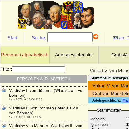
Vittorio Emanuele I. von Savoyen (Viktor
Emanuel I. von Sardinien-Piemont)
* 24.07.1759; + 10.01.1824
Vittorio Emanuele II. von Savoyen (Viktor
Emanuel II.)
* 14.03.1820; + 09.01.1878
Start
Suche:
an:
D
Vittorio Emanuele III. di Savoia (Viktor
Emanuel III. von Savoyen)
* 11.11.1869; + 28.12.1947
Personen alphabetisch
Adelsgeschlechter
Grabstät
Viviana Rimbotti
* 11.02.1963;
Filter:
Volrad V. von Mansf
Vladimir Moltke-Huitfeldt (Wladimir Moltke-
Huitfeld), Graf
Stammbaum anzeigen
PERSONEN ALPHABETISCH
* 04.09.1834; + 15.11.1894
Volrad V. von Mans
Vladislav I. von Böhmen (Wladislaw I. von
Graf von Mansfeld
Böhmen)
* um 1070; + 12.04.1125
Adelsgeschlecht:
Man
Vladislav II. von Böhmen (Wladislaw II.
Stammdaten
von Böhmen)
* um 1110; + 18.01.1174
geboren:
1
gestorben:
3
Vladislav von Mähren (Wladislaw III. von