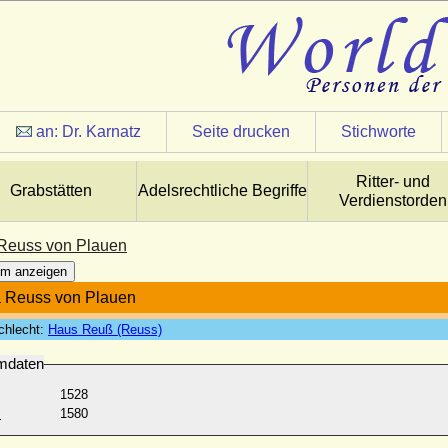
an:
Dr. Karnatz
Seite drucken
Stichworte
Ritter- und
Grabstätten
Adelsrechtliche Begriffe
Verdienstorden
Reuss von Plauen
m anzeigen
 Reuss von Plauen
chlecht:
Haus Reuß (Reuss)
mdaten
1528
:
1580