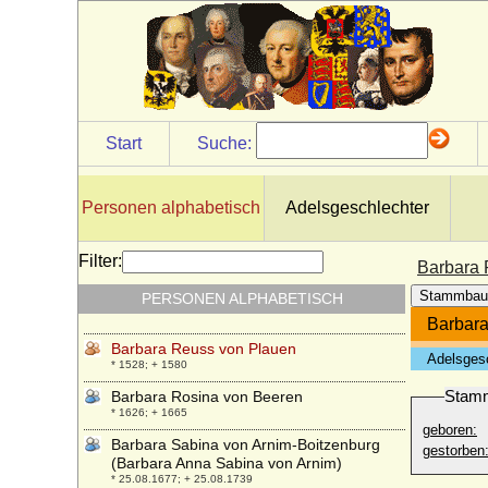
* 13.06.1694; + 18.01.1742
Barbara Maria Agathe von Lehsten (Maria
Agathe von Lehsten)
* 08.04.1608; + 1671
Barbara Maria Christina von Eimbeck
* 04.01.1710; + 27.10.1744
Start
Suche:
Barbara Maria von Bonin
* keine Daten; + keine Daten
Barbara Maria von Podewils
Personen alphabetisch
Adelsgeschlechter
+ 12.02.1631
Barbara Poláková
Filter:
Barbara 
* 26.01.1943;
Stammbau
PERSONEN ALPHABETISCH
Barbara Radziwill
* 06.12.1520; + 08.05.1551
Barbara
Barbara Reuss von Plauen
Adelsges
* 1528; + 1580
Stam
Barbara Rosina von Beeren
* 1626; + 1665
geboren:
Barbara Sabina von Arnim-Boitzenburg
gestorben
(Barbara Anna Sabina von Arnim)
* 25.08.1677; + 25.08.1739