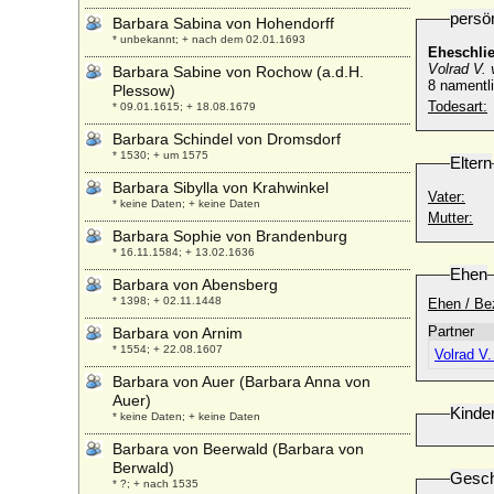
persö
Barbara Sabina von Hohendorff
* unbekannt; + nach dem 02.01.1693
Eheschli
Volrad V. 
Barbara Sabine von Rochow (a.d.H.
8 namentl
Plessow)
Todesart:
* 09.01.1615; + 18.08.1679
Barbara Schindel von Dromsdorf
* 1530; + um 1575
Eltern
Barbara Sibylla von Krahwinkel
Vater:
* keine Daten; + keine Daten
Mutter:
Barbara Sophie von Brandenburg
* 16.11.1584; + 13.02.1636
Ehen
Barbara von Abensberg
* 1398; + 02.11.1448
Ehen / Be
Partner
Barbara von Arnim
* 1554; + 22.08.1607
Volrad V.
Barbara von Auer (Barbara Anna von
Auer)
Kinde
* keine Daten; + keine Daten
Barbara von Beerwald (Barbara von
Berwald)
Gesch
* ?; + nach 1535