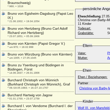
Braunschweig)
* 960; + 1016
persönliche Ang
Bruno von Egisheim-Dagsburg (Papst Leo
Eheschließung
27.05
IX.)
Christina von Barby-M
* 21.06.1002; + 19.04.1054
11 Kinder
Bruno von Hertzberg (Bruno Carl Adolf
Todesart:
na
Richard von Hertzberg)
Grabstätte:
S
* 23.07.1851; + 05.09.1906
Bruno von Kärnten (Papst Gregor V.)
Eltern
* um 970; + 18.02.999
Vater:
P
Bruno von Würzburg (Bruno von Kärnten)
Mutter:
A
* um 1005; + 27.05.1045
Bruno zu Ysenburg und Büdingen in
Büdingen, Fürst
Ehen
* 14.06.1837; + 26.01.1906
Ehen / Beziehungen:
Burchard Christoph von Münnich
Partner
(Burkhard Christoph von Münnich), Graf
* 09./19.05.1683; + 16./27.10.1767
Christina von Barby-
Burchard Hartwig von Jagow
* 01.01.1700; + 23.07.1759
Kinder
Burchard I. von Vendome (Burchard I. der
Wolf III. von Mansfeld