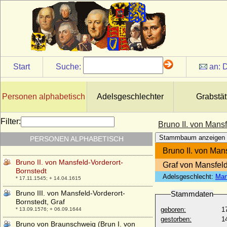
Brisque de Gascogne (Brisca von
Gascogne, Sancha von Gascogne)
+ vor 1018
Brites (Beatrice) Alvares Pereira
* 1380; + 1420
Brites (Beatriz) de Portugal
Start
Suche:
an:
D
* 1430; + 30.09.1506
Brites de Lancastre
* um 1542; + 12.06.1623
Personen alphabetisch
Adelsgeschlechter
Grabstät
Bruno Gomez-Acebo y de Borbón
* 15.06.1971;
Filter:
Bruno II. von Mans
Bruno II. von Braunschweig (Brun II. von
Stammbaum anzeigen
PERSONEN ALPHABETISCH
Braunschweig)
* 1024; + 26.06.1057
Bruno II. von Man
Bruno II. von Mansfeld-Vorderort-
Graf von Mansfeld
Bornstedt
Adelsgeschlecht:
Man
* 17.11.1545; + 14.04.1615
Bruno III. von Mansfeld-Vorderort-
Stammdaten
Bornstedt, Graf
geboren:
1
* 13.09.1576; + 06.09.1644
gestorben:
1
Bruno von Braunschweig (Brun I. von