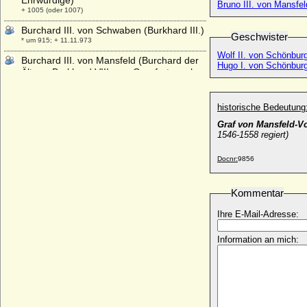
Ehrwürdige)
Bruno III. von Mansfel
+ 1005 (oder 1007)
Burchard III. von Schwaben (Burkhard III.)
Geschwister
* um 915; + 11.11.973
Wolf II. von Schönbur
Burchard III. von Mansfeld (Burchard der
Hugo I. von Schönburg
Ältere, Burkhard VIII. von Querfurt; auch:
Burkhard II. von
+ 1273
historische Bedeutung
Burchard IV. von Mansfeld-Querfurt
Graf von Mansfeld-Vo
+ um 1300 (1294/nach 1311)
1546-1558 regiert)
Burchard V. von Mansfeld-Querfurt
+ 1355 (1358)
Docnr:
9856
Burchard VI. von Querfurt (Burkhard VI.
von Querfurt, Burchard II. von Mansfeld)
Kommentar
+ 1255
Ihre E-Mail-Adresse:
Burchard VIII. von Mansfeld-Querfurt
+ 1392
Information an mich:
Burchard von Avesnes
* um 1175; + 1244
Burchard von der Decken
* 1694; + 1776
Burchard von Preußen