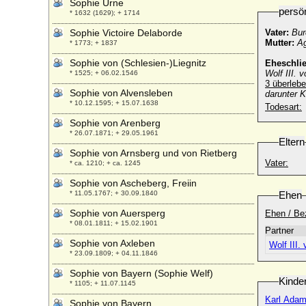
Sophie Urne
persö
* 1632 (1629); + 1714
Sophie Victoire Delaborde
Vater:
Bur
Mutter:
Ag
* 1773; + 1837
Sophie von (Schlesien-)Liegnitz
Eheschli
Wolf III. 
* 1525; + 06.02.1546
3 überlebe
Sophie von Alvensleben
darunter 
* 10.12.1595; + 15.07.1638
Todesart:
Sophie von Arenberg
* 26.07.1871; + 29.05.1961
Eltern
Sophie von Arnsberg und von Rietberg
Vater:
* ca. 1210; + ca. 1245
Sophie von Ascheberg, Freiin
* 11.05.1767; + 30.09.1840
Ehen
Sophie von Auersperg
Ehen / Be
* 08.01.1811; + 15.02.1901
Partner
Sophie von Axleben
Wolf III.
* 23.09.1809; + 04.11.1846
Sophie von Bayern (Sophie Welf)
Kinde
* 1105; + 11.07.1145
Karl Adam
Sophie von Bayern