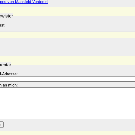
nes von Mansfeld-Vorderort
wister
sst
entar
l-Adresse:
n an mich:
n