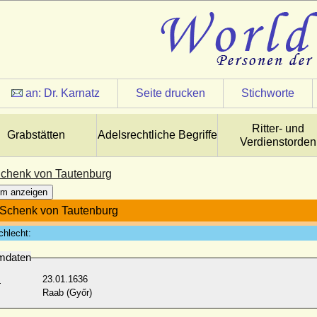
an:
Dr. Karnatz
Seite drucken
Stichworte
Ritter- und
Grabstätten
Adelsrechtliche Begriffe
Verdienstorden
chenk von Tautenburg
m anzeigen
Schenk von Tautenburg
chlecht:
mdaten
:
23.01.1636
Raab (Győr)