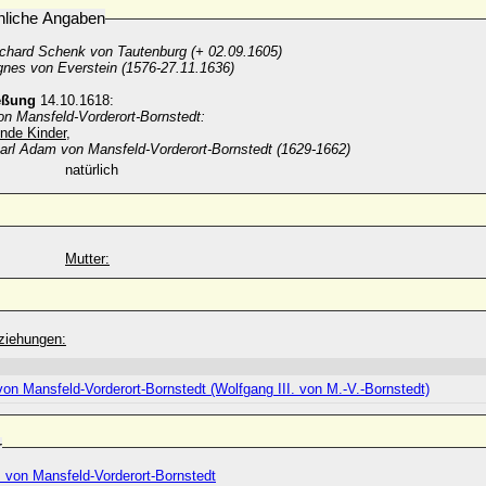
nliche Angaben
chard Schenk von Tautenburg (+ 02.09.1605)
nes von Everstein (1576-27.11.1636)
eßung
14.10.1618:
von Mansfeld-Vorderort-Bornstedt:
nde Kinder,
Karl Adam von Mansfeld-Vorderort-Bornstedt (1629-1662)
natürlich
Mutter:
ziehungen:
 von Mansfeld-Vorderort-Bornstedt (Wolfgang III. von M.-V.-Bornstedt)
r
 von Mansfeld-Vorderort-Bornstedt