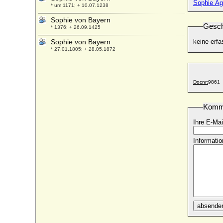
Sophie Ag
* um 1171; + 10.07.1238
Sophie von Bayern
Gesch
* 1376; + 26.09.1425
Sophie von Bayern
keine erfa
* 27.01.1805; + 28.05.1872
Sophie von Bayern
* 20.06.1935;
Docnr:
9861
Sophie von Behr
* 17.09.1783; + 1857
Komm
Sophie von Beichlingen
+ 1335
Ihre E-Mai
Sophie von Berlichingen, Freiin
* 29.06.1872; + 24.10.1945
Informatio
Sophie von Bernstorff, Gräfin
* 29.01.1807; + 07.03.1857
Sophie von Blücher
* 15.05.1770; + 29.01.1807
Sophie von Böhmen
+ 24.05.1195
absende
Sophie von Brandenburg