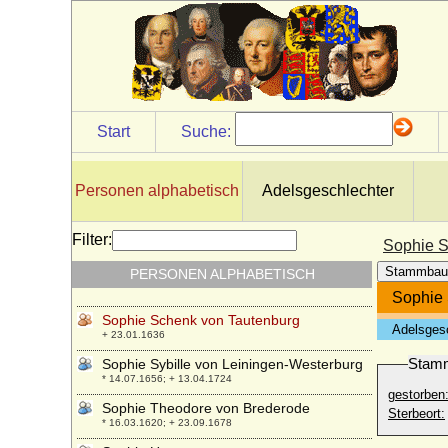
Fürstenstein, Freiin
* 1730; + 1815
Sophie Marie Margarethe zu Solms-
Baruth und Wildenfels
* 05.03.1626; + 16.04.1688
Sophie Marie von Pannwitz (verehel.
Sophie Marie Gräfin von Voss)
Start
Suche:
* 11.03.1729; + 31.12.1814
Sophie Polyxena Concordia zu Sayn-
Wittgenstein-Hohenstein
Personen alphabetisch
Adelsgeschlechter
* 28.05.1709; + 15.12.1781
Sophie Regine Henriette von Plönnies
Filter:
Sophie S
* 1697; + 1738
Stammbau
PERSONEN ALPHABETISCH
Sophie Renate Reuss-Köstritz
* 27.06.1884; + 19.01.1968
Sophie 
Sophie Schenk von Tautenburg
Adelsges
+ 23.01.1636
Stam
Sophie Sybille von Leiningen-Westerburg
* 14.07.1656; + 13.04.1724
gestorben
Sophie Theodore von Brederode
Sterbeort:
* 16.03.1620; + 23.09.1678