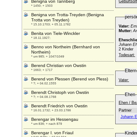
Benigna von Tannberg
Geburtsort
* 1450; + 1503
Benigna von Trotta-Treyden (Benigna
persö
Trotta von Treyden)
* 15.10.1703; + 05.11.1782
Vater:
Erns
Mutter:
An
Benita von Tiele-Winckler
* 18.11.1927;
Eheschli
Johann Eh
Benno von Northeim (Bernhard von
2 Kinder
Northeim)
Todesart:
* um 985; + 1047/1049
Berend Christian von Owstin
Eltern
* 1663; + 1717
Berend von Plessen (Berend von Pless)
Vater:
* ?; + 04.02.1555
Berendt Christoph von Owstin
Ehen
* ?; + 04.08.1768
Ehen / Be
Berendt Friedrich von Owstin
Partner
* 16.01.1732; + 23.03.1786
Johann E
Berengar im Hessengau
* um 836; + nach 879
Berengar I. von Friaul
Kinde