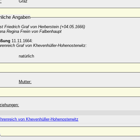
:
Graz
nliche Angaben
t Friedrich Graf von Herberstein (+04.05.1666)
na Regina Freiin von Falbenhaupt
eßung
11.11.1664:
renreich Graf von Khevenhüller-Hohenosterwitz:
natürlich
Mutter:
ziehungen:
hrenreich von Khevenhüller-Hohenosterwitz
r