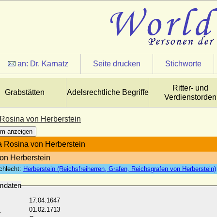
an:
Dr. Karnatz
Seite drucken
Stichworte
Ritter- und
Grabstätten
Adelsrechtliche Begriffe
Verdienstorden
Rosina von Herberstein
m anzeigen
 Rosina von Herberstein
von Herberstein
chlecht:
Herberstein (Reichsfreiherren, Grafen, Reichsgrafen von Herberstein)
mdaten
17.04.1647
:
01.02.1713