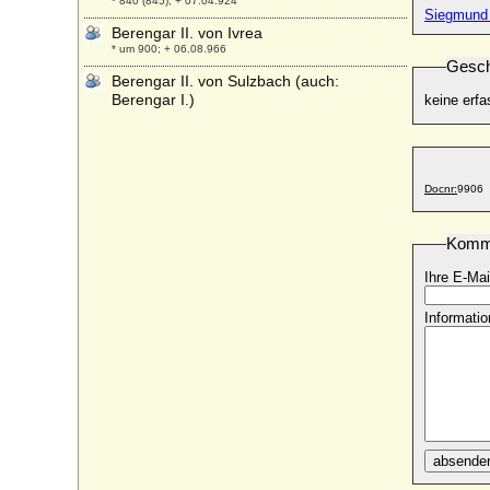
* 840 (845); + 07.04.924
Siegmund F
Berengar II. von Ivrea
* um 900; + 06.08.966
Gesch
Berengar II. von Sulzbach (auch:
Berengar I.)
keine erfa
* um 1080; + 03.12.1125
Berengar Patterson
* 21.08.1948;
Docnr:
9906
Berengaria de Barcelona (Berenguela von
Barcelona)
* um 1113 (1116); + 15.01.1149
Komm
Berengaria de Castilla (Berenguela von
Ihre E-Mai
Kastilien)
* 1180; + 08.11.1246
Informatio
Berengaria de Navarra (Berenguela von
Navarra)
* 1170; + 23.12.1230
Berengaria von Portugal
* 1194; + 1221
Berenguela de Leon
absende
* 1204; + 12.04.1237