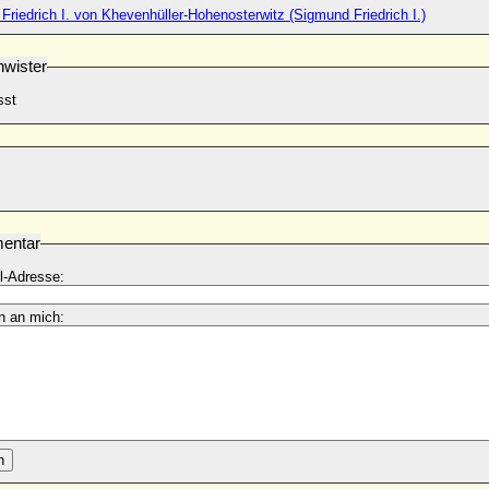
riedrich I. von Khevenhüller-Hohenosterwitz (Sigmund Friedrich I.)
wister
sst
entar
l-Adresse:
n an mich:
n