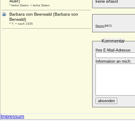
Auer)
keine erfasst
* keine Daten; + keine Daten
Barbara von Beerwald (Barbara von
Berwald)
* ?; + nach 1535
Docnr:
9972
Barbara von Borcke (a.d.H. Falkenburg)
* ?; + vor 16.01.1591
Kommentar
Barbara von Brandenburg-Ansbach
Ihre E-Mail-Adresse:
* 24.09.1495; + 23.09.1552
Barbara von Brandenburg (Barbara von
Information an mich:
Hohenzollern)
* 1423; + 07.11.1481
Barbara von Brandenburg
* 30.05.1464; + 04.09.1515
Barbara von Brandenburg
* 10.08.1527; + 12.01.1595
absenden
Barbara von Ciechanowiec Kiszka
+ 1513
Impressum
Barbara von Eberstein in Neu-Eberstein
+ 01.08.1529
Barbara von Erolzhaim (auch: Barbara