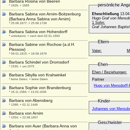
Barbara Rosina von Beeren
persönliche Ang
* 1626; + 1665
Barbara Sabina von Arnim-Boitzenburg
Eheschließung
13.04
Hugo Graf von Mensdor
(Barbara Anna Sabina von Arnim)
1 Sohn:
* 25.08.1677; + 25.08.1739
Graf Johannes Baptist
Barbara Sabina von Hohendorff
* unbekannt; + nach dem 02.01.1693
Eltern
Barbara Sabine von Rochow (a.d.H.
Plessow)
Vater:
M
* 09.01.1615; + 18.08.1679
Barbara Schindel von Dromsdorf
Ehen
* 1530; + um 1575
Ehen / Beziehungen:
Barbara Sibylla von Krahwinkel
Partner
* keine Daten; + keine Daten
Hugo von Mensdorff-P
Barbara Sophie von Brandenburg
* 16.11.1584; + 13.02.1636
Barbara von Abensberg
Kinder
* 1398; + 02.11.1448
Johannes von Mensdorf
Barbara von Arnim
* 1554; + 22.08.1607
Geschwister
Barbara von Auer (Barbara Anna von