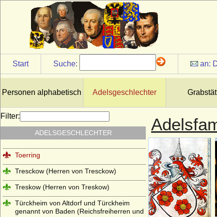
Syberg (Herren, Freiherren und Grafen
von Syberg)
Sydow
Széchenyi
Tettau (Herren von Tettau, Freiherren von
Start
Suche:
an:
D
Tettau)
Thümen (Herren von Thümen)
Personen alphabetisch
Adelsgeschlechter
Grabstät
Thumbshirn
Thun (Thun und Hohenstein)
Filter:
Adelsfam
Tiedemann (Tiedemann gen. von
ADELSGESCHLECHTER
Brandis), Herren von
Toerring
Tresckow (Herren von Tresckow)
Treskow (Herren von Treskow)
Türckheim von Altdorf und Türckheim
genannt von Baden (Reichsfreiherren und