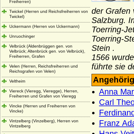
Freiherren)
der Grafen 
Twickel (Herren und Reichsfreiherren von
Twickel)
Salzburg.
I
Uckermann (Herren von Uckermann)
Toerring-Je
Unruochinger
Toerring-St
Velbrück (Aldenbrüggen gen. von
Stein .
Velbrück; Altenbrück gen. von Velbrück),
1566 wurde 
Freiherren, Grafen
führte sie d
Velen (Herren, Reichsfreiherren und
Reichsgrafen von Velen)
Angehörig
Veltheim
Anna Mari
Viereck (Vieregg, Vieregge), Herren,
Freiherren und Grafen von Vieregg
Carl Theo
Vincke (Herren und Freiherren von
Ferdinand
Vincke)
Vintzelberg (Vinzelberg), Herren von
Franz Ada
Vintzelberg
Hans Veit