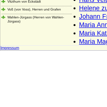
Vitzthum von Eckstädt
Helene zu
Voß (von Voss), Herren und Grafen
Johann Fr
Wahlen-Jürgass (Herren von Wahlen-
Jürgass)
Maria Ann
Waldbott von Bassenheim (Herren,
Maria Kat
Freiherren und Grafen Waldbott von
Bassenheim)
Maria Mag
Waldemare (Haus Estridsson)
Impressum
Waldow (Herren von Waldow)
Waldstein (Vald?tejn)
Wallenrodt (auch Wallenrode, Wallenrod),
Herren, Reichsgrafen und Grafen
Warnstedt (Herren von Warnstedt)
Wartenberg (Herren von Wartenberg)
Wartenberg (Grafen von Wartenberg)
Wartenberg (Grafen von Wartenberg-