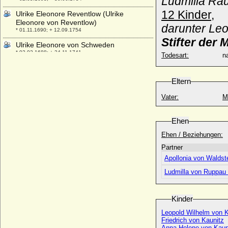
Ludmilla Ra
12 Kinder,
Ulrike Eleonore Reventlow (Ulrike
Eleonore von Reventlow)
darunter
Leo
* 01.11.1690; + 12.09.1754
Stifter der 
Ulrike Eleonore von Schweden
* 02.02.1688; + 24.11.1741
Todesart:
na
Ulrike Louise zu Solms-Braunfels
* 01.05.1731; + 12.09.1792
Eltern
Ulrike Marianne Fehlhaber
Vater:
M
* 27.08.1799; + 01.03.1859
Ulrike Sophie von Mecklenburg-Schwerin
* 01.07.1723; + 17.09.1813
Ehen
Ulrike von Calbo
Ehen / Beziehungen:
* 05.06.1820; + 26.06.1874
Partner
Ulrike von Schwerin
Apollonia von Waldst
* 10.02.1772; + 25.09.1811
Ludmilla von Ruppau
Umberto I. di Savoia (Umberto I. von
Italien)
* 14.03.1844; + 29.07.1900
Kinder
Umberto II. di Savoia (von Savoyen)
Leopold Wilhelm von K
* 15.09.1904; + 18.03.1983
Friedrich von Kaunitz
Anna Helene von Kaun