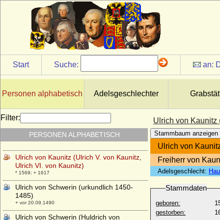
Rappoltstein)
* 1495; + 25.07.1531
Ulrich VII. von Moltzan
* ?; + nach 03.07.1640
Ulrich von Bismarck (Levin Ulrich von
Bismarck), königl.-preußischer
Generalmajor
Start
Suche:
an:
D
* 11.03.1844; + 26.10.1897
Ulrich von Bismarck (Ludolf Friedrich Edo
Kuno Ulrich v. Bismarck)
Personen alphabetisch
Adelsgeschlechter
Grabstät
* 03.08.1904; + 1943
Ulrich von Cammin (Ulrich von Pommern)
Filter:
Ulrich von Kaunitz 
* 12.08.1589; + 31.10.1622
Stammbaum anzeigen
PERSONEN ALPHABETISCH
Ulrich von Gosham (Ulrich I. von Gosham)
* um 1030; + Sommer 1083
Ulrich von Kaunitz
Ulrich von Kaunitz (Ulrich V. von Kaunitz,
Freiherr von Kauni
Ulrich VI. von Kaunitz)
Adelsgeschlecht:
Hau
* 1569; + 1617
Ulrich von Schwerin (urkundlich 1450-
Stammdaten
1485)
geboren:
1
+ vor 20.09.1490
gestorben:
1
Ulrich von Schwerin (Huldrich von