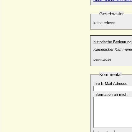
unbekannte Gemahlin von Burkhard I. von
Zollern
* unbekannt; + unbekannt
Geschwister
unbekannte Gemahlin von Dedi im
keine erfasst
Harzgau
* unbekannt; + unbekannt
unbekannt Gemahlin von Friedrich I. von
historische Bedeutung
Eilenburg
* unbekannt; + unbekannt
Kaiserlicher Kämmerer
unbekannte Gemahlin von Friedrich VIII.
Docnr:
10026
von Hohenzollern
* unbekannt; + unbekannt
Kommentar
unbekannte Gemahlin von Wladyslaw I.
Herman
Ihre E-Mail-Adresse:
* unbekannt; + unbekannt
Uranie de la Cropte de Beauvais
Information an mich:
* 13.01.1655; + 14.11.1717
Urbain de Maille de Breze
* 30.03.1598; + 13.02.1650
Urraca de Castilla y de Leon
* 1082; + 08.03.1126
Urraca de Castilla