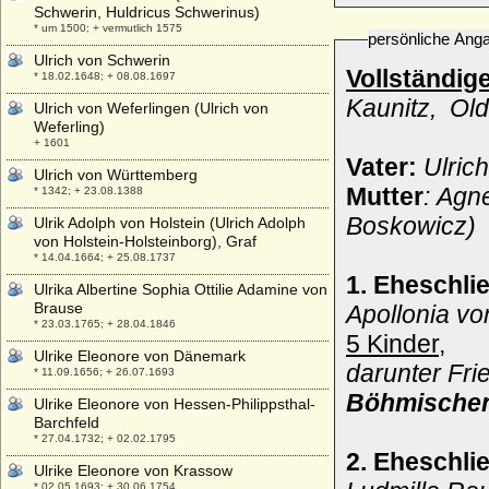
Schwerin, Huldricus Schwerinus)
* um 1500; + vermutlich 1575
persönliche Ang
Ulrich von Schwerin
Vollständig
* 18.02.1648; + 08.08.1697
Kaunitz, Old
Ulrich von Weferlingen (Ulrich von
Weferling)
+ 1601
Vater:
Ulrich
Ulrich von Württemberg
Mutter
: Agn
* 1342; + 23.08.1388
Boskowicz)
Ulrik Adolph von Holstein (Ulrich Adolph
von Holstein-Holsteinborg), Graf
* 14.04.1664; + 25.08.1737
1. Eheschli
Ulrika Albertine Sophia Ottilie Adamine von
Brause
Apollonia vo
* 23.03.1765; + 28.04.1846
5 Kinder,
Ulrike Eleonore von Dänemark
darunter Fri
* 11.09.1656; + 26.07.1693
Böhmischen
Ulrike Eleonore von Hessen-Philippsthal-
Barchfeld
* 27.04.1732; + 02.02.1795
2. Eheschli
Ulrike Eleonore von Krassow
* 02.05.1693; + 30.06.1754