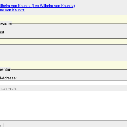
ilhelm von Kaunitz (Leo Wilhelm von Kaunitz)
ne von Kaunitz
wister
sst
entar
l-Adresse:
n an mich:
n