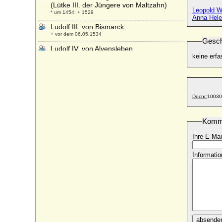
(Lütke III. der Jüngere von Maltzahn)
Leopold W
* um 1454; + 1529
Anna Hele
Ludolf III. von Bismarck
+ vor dem 06.05.1534
Gesch
Ludolf IV. von Alvensleben
keine erfa
* um 1421; + 25.01.1476
Ludolf IV. von Bismarck
* 1541; + 12.10.1590
Ludolf IV. von Maltzahn (Lütke IV. von
Docnr:
10030
Maltzahn)
* um 1516; + Herbst 1580
Komm
Ludolf IX. von Bismarck
* 1655; + 25.02.1691
Ihre E-Mai
Ludolf Moritz Heinrich Burchard von
Veltheim-Lottum
Informatio
* 07.02.1895; + 17.12.1956
Ludolf VII. von Bismarck
* 27.08.1608; + 21.01.1671
Ludolf VIII. von Bismarck
* 1654; + 21.01.1723
Ludolf VIII. von Steinfurt
absende