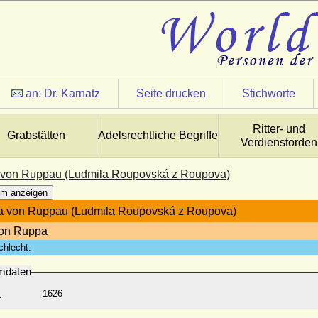
an:
Dr. Karnatz
Seite drucken
Stichworte
Ritter- und
Grabstätten
Adelsrechtliche Begriffe
Verdienstorden
 von Ruppau (Ludmila Roupovská z Roupova)
m anzeigen
a von Ruppau (Ludmila Roupovská z Roupova)
von Ruppa
chlecht:
mdaten
:
1626