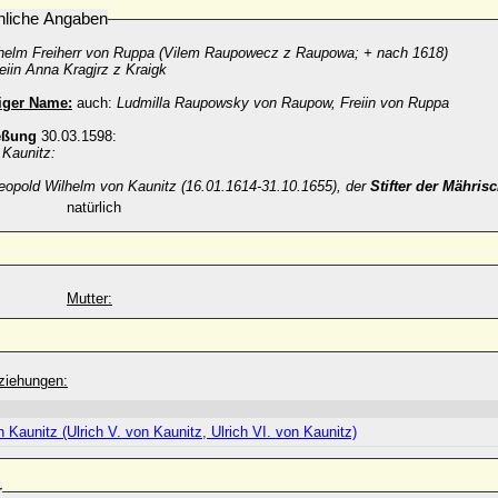
nliche Angaben
helm Freiherr von Ruppa
(
Vilem Raupowecz z Raupowa; + nach 1618)
eiin Anna Kragjrz z Kraigk
iger Name:
auch:
Ludmilla Raupowsky von Raupow, Freiin von Ruppa
eßung
30.03.1598:
 Kaunitz:
eopold Wilhelm von Kaunitz (16.01.1614-31.10.1655), der
Stifter der Mähris
natürlich
Mutter:
ziehungen:
n Kaunitz (Ulrich V. von Kaunitz, Ulrich VI. von Kaunitz)
r