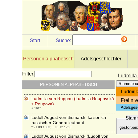
* 11.09.1852; + 1890
Ludmilla Katharine von Ribbeck (Katharina
Ludmilla von Ribbeck)
* 18.03.1627; + 08.09.1665
Ludmilla N
+ 20.10.1211
Start
Suche:
Ludmilla von Böhmen
* 1170; + 05.08.1240
Ludmilla von Kunstadt-Podiebrad
Personen alphabetisch
Adelsgeschlechter
* 16.10.1456; + 20.01.1503
Ludmilla von Lobkowicz
Filter:
Ludmilla
* 15.03.1798; + 10.01.1868
Stammbau
PERSONEN ALPHABETISCH
Ludmilla von Meraviglia-Crivelli
* 1794; + 24.02.1860
Ludmill
Ludmilla von Ruppau (Ludmila Roupovská
Freiin 
z Roupova)
Adelsges
+ 1626
Ludolf August von Bismarck, kaiserlich-
Stam
russischer Generalleutnant
gestorben
* 21.03.1683; + 06.12.1750
Ludolf August von Bismarck (Ludolf von