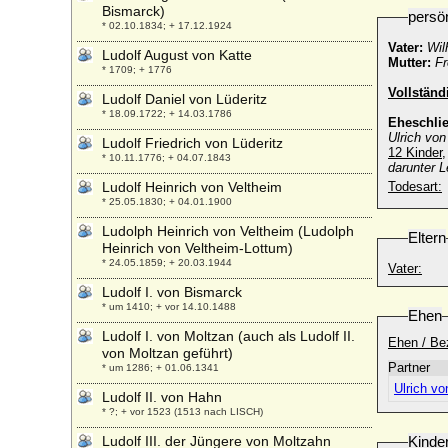
Bismarck)
persö
* 02.10.1834; + 17.12.1924
Vater:
Wil
Ludolf August von Katte
Mutter:
Fr
* 1709; + 1776
Vollständ
Ludolf Daniel von Lüderitz
* 18.09.1722; + 14.03.1786
Eheschli
Ulrich von
Ludolf Friedrich von Lüderitz
12 Kinder,
* 10.11.1776; + 04.07.1843
darunter
L
Ludolf Heinrich von Veltheim
Todesart:
* 25.05.1830; + 04.01.1900
Ludolph Heinrich von Veltheim (Ludolph
Eltern
Heinrich von Veltheim-Lottum)
* 24.05.1859; + 20.03.1944
Vater:
Ludolf I. von Bismarck
* um 1410; + vor 14.10.1488
Ehen
Ludolf I. von Moltzan (auch als Ludolf II.
Ehen / Be
von Moltzan geführt)
Partner
* um 1286; + 01.06.1341
Ulrich vo
Ludolf II. von Hahn
* ?; + vor 1523 (1513 nach LISCH)
Ludolf III. der Jüngere von Moltzahn
Kinde