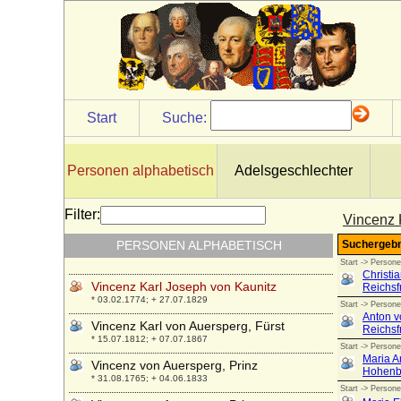
Viktoria von Großbritannien und Irland
* 21.11.1840; + 05.08.1901
Viktoria von Hessen-Darmstadt
* 05.04.1863; + 24.09.1950
Viktoria von Preußen
* 12.04.1866; + 13.11.1929
Start
Suche:
Viktoria von Schweden
* 14.07.1977;
Personen alphabetisch
Adelsgeschlechter
Viktoria Wanda von Wylich und Lottum,
Reichsgräfin
* 01.02.1861; + 07.12..1933
Filter:
Vincenz 
Viktorin von Schlesien-Münsterberg
PERSONEN ALPHABETISCH
(Victorin II. von Schlesien-Münsterberg)
* 29.05.1443; + 30.08.1500
Vincenz Karl Joseph von Kaunitz
* 03.02.1774; + 27.07.1829
Vincenz Karl von Auersperg, Fürst
* 15.07.1812; + 07.07.1867
Vincenz von Auersperg, Prinz
* 31.08.1765; + 04.06.1833