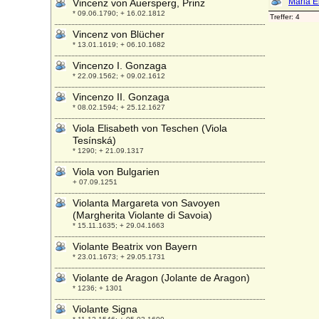
Vincenz von Auersperg, Prinz
* 09.06.1790; + 16.02.1812
Vincenz von Blücher
* 13.01.1619; + 06.10.1682
Vincenzo I. Gonzaga
* 22.09.1562; + 09.02.1612
Vincenzo II. Gonzaga
* 08.02.1594; + 25.12.1627
Viola Elisabeth von Teschen (Viola
Tesínská)
* 1290; + 21.09.1317
Viola von Bulgarien
+ 07.09.1251
Violanta Margareta von Savoyen
(Margherita Violante di Savoia)
* 15.11.1635; + 29.04.1663
Violante Beatrix von Bayern
* 23.01.1673; + 29.05.1731
Violante de Aragon (Jolante de Aragon)
* 1236; + 1301
Violante Signa