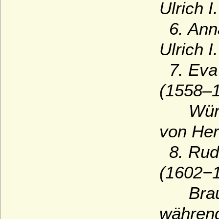
Ulrich 
6. Anna
Ulrich 
7. Eva 
(1558–1
Württe
von Her
8. Rudo
(1602−1
Brauns
während