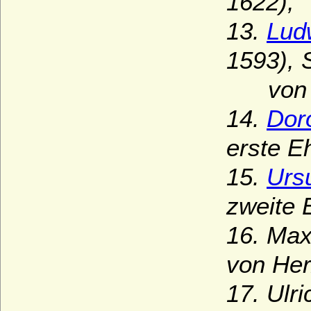
1622),
13.
Lud
1593), 
von W
14.
Dor
erste E
15.
Ursu
zweite 
16. Max
von Her
17. Ulr