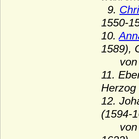
9.
Chr
1550-15
10.
Ann
1589), 
von W
11. Ebe
Herzog 
12. Joh
(1594-1
von Sc