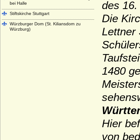
des 16.
bei Halle
Stiftskirche Stuttgart
Die Kir
Würzburger Dom (St. Kiliansdom zu
Lettner
Würzburg)
Schüler
Taufste
1480 ge
Meister
sehensw
Württe
Hier be
von bed