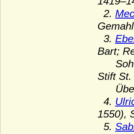
1419–1
2.
Mech
Gemahli
3.
Ebe
Bart; R
Sohn v
Stift St
Überf
4.
Ulr
1550), 
5.
Sab