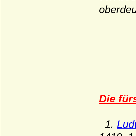
oberdeu
Die für
1.
Lud