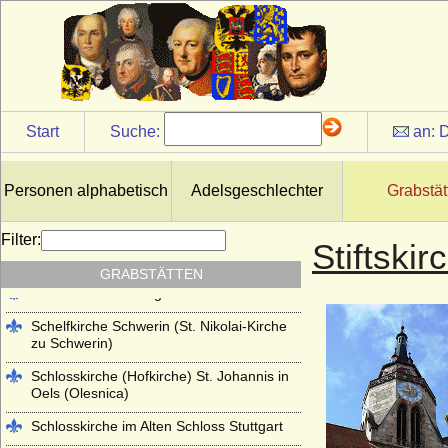
Kloster Lehnin
Lambertikirche in Aurich
Marienkirche Hanau (ehemals Reformierte
Kirche Hanau)
Martinskirche Kassel
Start
Suche:
an:
D
Mausoleum im Schlosspark
Charlottenburg
Personen alphabetisch
Adelsgeschlechter
Grabstät
Mausoleum im Schlosspark Rumpenheim
(Offenbach a.M.)
Filter:
Stiftski
Mausoleum Stadthagen
GRABSTÄTTEN
Parkfriedhof Meiningen
Schelfkirche Schwerin (St. Nikolai-Kirche
zu Schwerin)
Schlosskirche (Hofkirche) St. Johannis in
Oels (Olesnica)
Schlosskirche im Alten Schloss Stuttgart