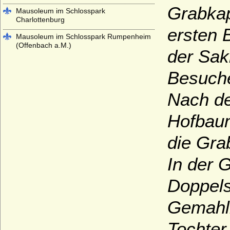
Grabkap
Mausoleum im Schlosspark
Charlottenburg
ersten 
Mausoleum im Schlosspark Rumpenheim
(Offenbach a.M.)
der Sakr
Mausoleum Stadthagen
Besuche
Parkfriedhof Meiningen
Nach de
Schelfkirche Schwerin (St. Nikolai-Kirche
zu Schwerin)
Hofbaum
Schlosskirche (Hofkirche) St. Johannis in
Oels (Olesnica)
die Gra
Schlosskirche im Alten Schloss Stuttgart
In der 
Schlosskirche Ludwigsburg
Doppels
Schlosskirche St. Aegidien in Bernburg
Schloss- und Stiftskirche St. Michael in
Gemahli
Pforzheim
Tochter
Schweriner Dom