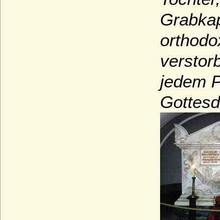
Sophienkirche in Carlsruhe, Oberschlesien
Grabkap
Stadtkirche Darmstadt
orthodo
Stadtkirche St. Nikolaus in Babenhausen
verstor
Stadtpfarrkirche St. Johannes Evangelist
in Sigmaringen
jedem P
Stadtpfarrkirche St. Johannis in Ansbach
Gottesdi
Stiftskirche Beutelsbach
Stiftskirche St. Georg in Tübingen
Stiftskirche St. Jakob in Hechingen
Stiftskirche St. Peter auf dem Petersberg
bei Halle
Stiftskirche Stuttgart
Würzburger Dom (St. Kiliansdom zu
Würzburg)