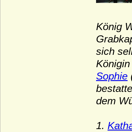
König W
Grabkap
sich se
Königin
Sophie
bestatt
dem Wü
1.
Kath