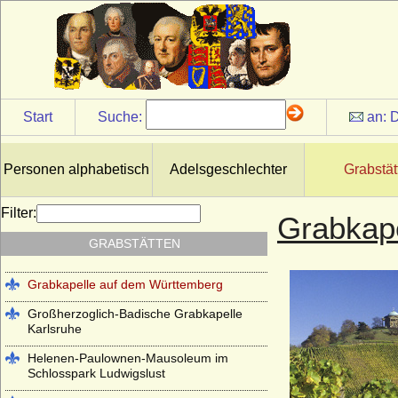
Antikentempel im Park Sanssouci
Start
Suche:
an:
D
Basilica di San Lorenzo in Florenz
(Cappelle Medicee)
Cirksena-Mausoleum in Aurich
Personen alphabetisch
Adelsgeschlechter
Grabstät
Erlöserkirche Hedingen im Kloster
Hedingen
Filter:
Grabkape
Garnisonkirche Berlin und Alter
GRABSTÄTTEN
Garnisonfriedhof Berlin
Grabkapelle auf dem Württemberg
Großherzoglich-Badische Grabkapelle
Karlsruhe
Helenen-Paulownen-Mausoleum im
Schlosspark Ludwigslust