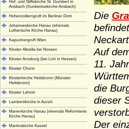
Hof- und Stiftskirche St. Gumbert in
Ansbach (Gunbertuskirche Ansbach)
Die
Gra
Hohenzollerngruft im Berliner Dom
befinde
Johanneskirche Hanau (ehemals
Lutherische Kirche Hanau)
Neckart
Kapuzinergruft Wien
Auf dem
Kloster Altzella bei Nossen
Kloster Arnsburg (bei Lich in Hessen)
11. Jah
Kloster Chorin
Württem
Klosterkirche Heilsbronn (Münster
Heilsbronn)
die Bur
Kloster Lehnin
dieser 
Lambertikirche in Aurich
verstor
Marienkirche Hanau (ehemals Reformierte
Kirche Hanau)
Der ein
Martinskirche Kassel