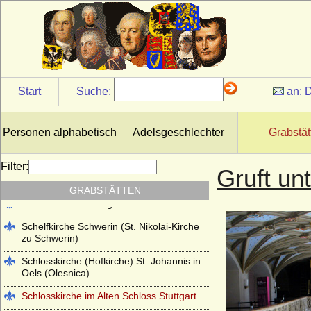
Kloster Lehnin
Lambertikirche in Aurich
Marienkirche Hanau (ehemals Reformierte
Kirche Hanau)
Martinskirche Kassel
Start
Suche:
an:
D
Mausoleum im Schlosspark
Charlottenburg
Personen alphabetisch
Adelsgeschlechter
Grabstät
Mausoleum im Schlosspark Rumpenheim
(Offenbach a.M.)
Filter:
Gruft un
Mausoleum Stadthagen
GRABSTÄTTEN
Parkfriedhof Meiningen
Schelfkirche Schwerin (St. Nikolai-Kirche
zu Schwerin)
Schlosskirche (Hofkirche) St. Johannis in
Oels (Olesnica)
Schlosskirche im Alten Schloss Stuttgart