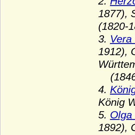
2.
Herz
1877),
(1820-1
3.
Vera
1912), 
Württe
(1846-
4.
Köni
König W
5.
Olga 
1892), 