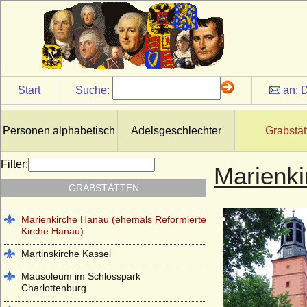
Johanneskirche Hanau (ehemals
Lutherische Kirche Hanau)
Kapuzinergruft Wien
Kloster Altzella bei Nossen
Start
Suche:
an:
D
Kloster Arnsburg (bei Lich in Hessen)
Kloster Chorin
Personen alphabetisch
Adelsgeschlechter
Grabstät
Klosterkirche Heilsbronn (Münster
Heilsbronn)
Filter:
Marienki
Kloster Lehnin
GRABSTÄTTEN
Lambertikirche in Aurich
Marienkirche Hanau (ehemals Reformierte
Kirche Hanau)
Martinskirche Kassel
Mausoleum im Schlosspark
Charlottenburg