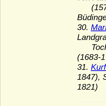
(15
Büdinge
30.
Mar
Landgra
Tochter
(1683-1
31.
Kurf
1847), 
1821)