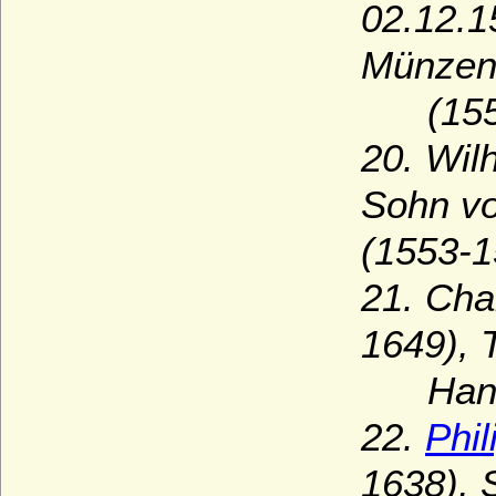
02.12.1
Münzen
(1553
20. Wil
Sohn vo
(1553-1
21. Cha
1649), 
Hanau-
22.
Phi
1638), 