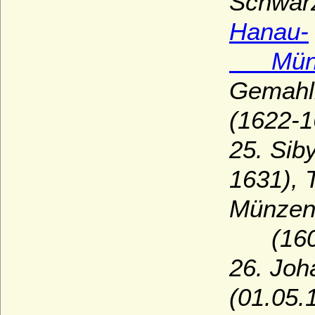
Schwarz
Hanau-
Münze
Gemahli
(1622-1
25. Siby
1631), 
Münzen
(1605
26. Joh
(01.05.