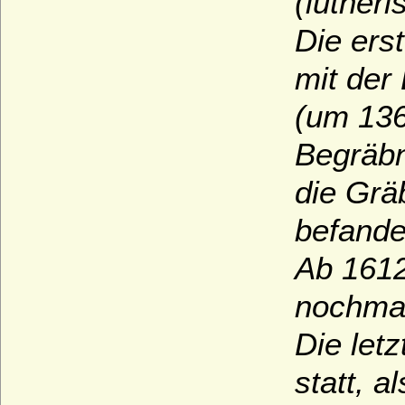
(luther
Die ers
mit der
(um 136
Begräbn
die Grä
befande
Ab 1612
nochmal
Die let
statt, 