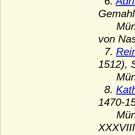
6.
Adr
Gemahli
Münzen
von Nas
7.
Rei
1512), 
Münze
8.
Kat
1470-15
Münzen
XXXVIII