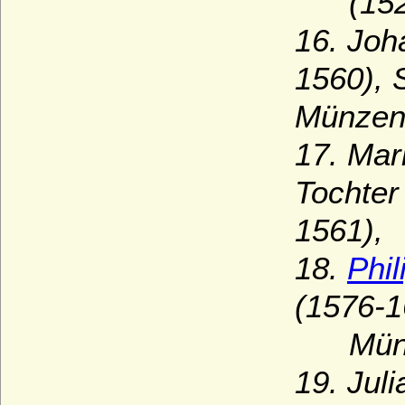
(1526
16. Joh
1560), 
Münzenb
17. Mar
Tochter
1561),
18.
Phi
(1576-1
Münzen
19. Jul