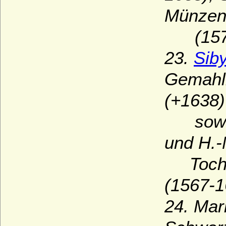
Münzen
(1576
23.
Siby
Gemahli
(+1638)
sowie v
und H.-
Tochte
(1567-1
24. Mar