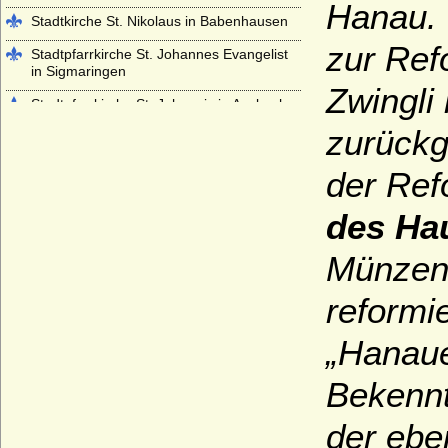
Hanau. 
Stadtkirche St. Nikolaus in Babenhausen
zur Ref
Stadtpfarrkirche St. Johannes Evangelist
in Sigmaringen
Zwingli
Stadtpfarrkirche St. Johannis in Ansbach
zurückg
Stiftskirche Beutelsbach
Stiftskirche St. Georg in Tübingen
der Ref
Stiftskirche St. Jakob in Hechingen
des Ha
Stiftskirche St. Peter auf dem Petersberg
bei Halle
Münzen
Stiftskirche Stuttgart
reformi
Würzburger Dom (St. Kiliansdom zu
Würzburg)
„
Hanaue
Bekennt
der ebe