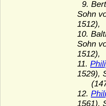
9. Bert
Sohn vo
1512),
10. Bal
Sohn vo
1512),
11.
Phil
1529), 
(1473
12.
Phi
1561), 