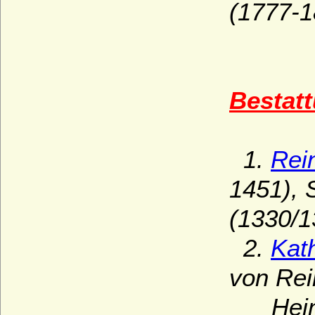
(1777-1
Bestatt
1.
Rei
1451), 
(1330/1
2.
Kat
von Rei
Heinric