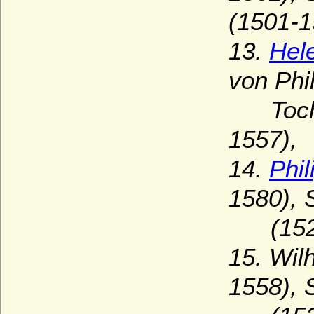
(1501-1
13.
Hel
von Phi
Tochter
1557),
14.
Phi
1580), 
(1526
15. Wil
1558), 