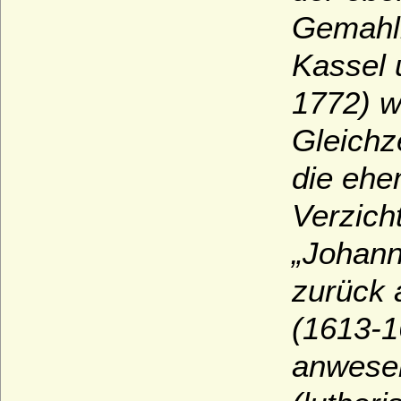
Gemahli
Kassel 
1772) w
Gleichz
die ehe
Verzich
„Johann
zurück 
(1613-1
anwesen