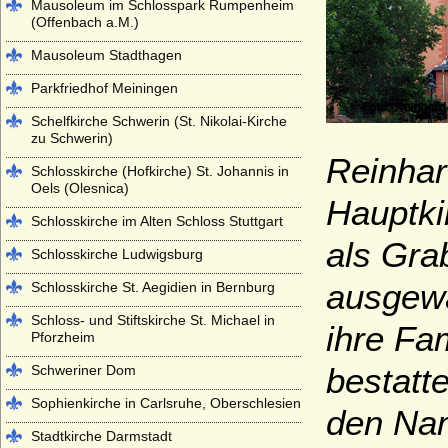
Mausoleum im Schlosspark Rumpenheim
(Offenbach a.M.)
Mausoleum Stadthagen
Parkfriedhof Meiningen
Schelfkirche Schwerin (St. Nikolai-Kirche
zu Schwerin)
Reinhar
Schlosskirche (Hofkirche) St. Johannis in
Oels (Olesnica)
Hauptki
Schlosskirche im Alten Schloss Stuttgart
als Gra
Schlosskirche Ludwigsburg
ausgewä
Schlosskirche St. Aegidien in Bernburg
Schloss- und Stiftskirche St. Michael in
ihre Fa
Pforzheim
bestatt
Schweriner Dom
Sophienkirche in Carlsruhe, Oberschlesien
den N
Stadtkirche Darmstadt