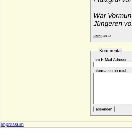
Otto II. von Pommern-Stettin
* 1380; + 27.03.1428
Otto II. von Rietberg
War Vormund 
+ 18.07.1389
Jüngeren v
Otto II. von Scheyern
+ 1122 ?
Docnr:
10122
Otto II. von Schwaben (Otto I. von
Lothringen)
* ca. 995; + 07.09.1047
Kommentar
Otto II. von Solms-Braunfels
Ihre E-Mail-Adresse:
* 22.11.1426; + 26.06.1504
Otto II. von Zutphen (Otto II. der Reiche
Information an mich:
von Zütphen)
* um 1050; + 1113
Otto II., römisch-deutscher Kaiser
* 955; + 07.12.983
Otto III. von Anhalt-Bernburg
+ 27.02.1404
absenden
Otto III. von Bentheim
* vor 06.03.1324; + nach 05.11.1379
Impressum
Otto III. von Brandenburg, Markgraf (Otto