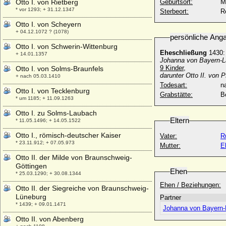
Otto I. von Rietberg
Geburtsort:
M
* vor 1293; + 31.12.1347
Sterbeort:
R
Otto I. von Scheyern
+ 04.12.1072 ? (1078)
persönliche Ang
Otto I. von Schwerin-Wittenburg
Eheschließung
1430:
+ 14.01.1357
Johanna von Bayern-La
9 Kinder,
Otto I. von Solms-Braunfels
darunter Otto II. von
+ nach 05.03.1410
Todesart:
na
Otto I. von Tecklenburg
Grabstätte:
B
* um 1185; + 11.09.1263
Otto I. zu Solms-Laubach
Eltern
* 11.05.1496; + 14.05.1522
Otto I., römisch-deutscher Kaiser
Vater:
R
* 23.11.912; + 07.05.973
Mutter:
E
Otto II. der Milde von Braunschweig-
Göttingen
Ehen
* 25.03.1290; + 30.08.1344
Ehen / Beziehungen:
Otto II. der Siegreiche von Braunschweig-
Lüneburg
Partner
* 1439; + 09.01.1471
Johanna von Bayern-
Otto II. von Abenberg