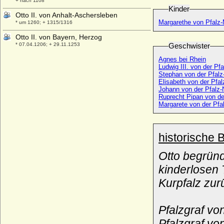
+ nach 1108
Kinder
Otto II. von Anhalt-Aschersleben
Margarethe von Pfalz
* um 1260; + 1315/1316
Otto II. von Bayern, Herzog
* 07.04.1206; + 29.11.1253
Geschwister
Otto II. von Bentheim (Otto II. von
Agnes bei Rhein
Ludwig III. von der Pfa
Bentheim-Tecklenburg)
Stephan von der Pfal
+ um 1279
Elisabeth von der Pfal
Otto II. von Brandenburg (genannt der
Johann von der Pfalz
Ruprecht Pipan von de
Freigiebige)
Margarete von der Pfa
* nach 1148; + 04.07.1205
Otto II. von Braunschweig-Göttingen (Otto
der Einäugige)
historische 
* um 1380; + 18.02.1463
Otto II. von Braunschweig-Lüneburg (Otto
Otto begründ
II. der Strenge)
kinderlosen 
* um 1266; + 10.04.1330
Kurpfalz zur
Otto II. von Habsburg, Graf
+ 08.11.1111
Otto II. von Nassau-Dillenburg
Pfalzgraf v
* um 1300; + 1350
Pfalzgraf v