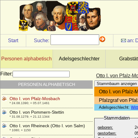
Otto I. von Hahn
* ?; + 12.02.1547
Otto I. von Hessen
* 1272; + 17.01.1328
Otto I. von Kärnten (Otto von Worms)
* um 948; + 04.11.1004
Start
Suche:
an:
D
Otto I. von Nassau (Otto I. von Nassau-
Siegen)
* unbekannt; + 03.05.1289
Personen alphabetisch
Adelsgeschlechter
Grabstät
Otto I. von Northeim (Otto II. Herzog von
Baiern)
* 1047; + 11.01.1083
Filter:
Otto I. von Pfalz-
Otto I. von Orlamünde, Markgraf von
Stammbaum anzeigen
PERSONEN ALPHABETISCH
Meißen (Otto I. von Weimar)
+ 1067
Otto I. von Pfalz
Otto I. von Pfalz-Mosbach
Pfalzgraf von Pf
* 24.08.1390; + 05.07.1461
Adelsgeschlecht:
Wit
Otto I. von Pommern-Stettin
* 31.08.1279; + 21.12.1344
Stammdaten
Otto I. von Rheineck (Otto I. von Salm)
geboren:
2
* 1080; + 1150
gestorben:
0