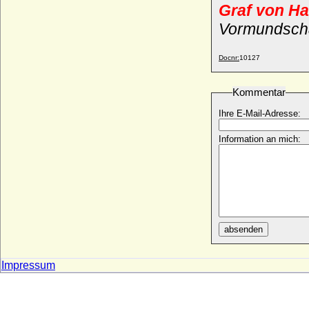
Philipp II. von Nassau-Saarbrücken
Graf von H
* 25.07.1509; + 19.06.1554
Vormundscha
Philipp II. von Pommern-Stettin
* 28.07.1573; + 03.02.1618
Docnr:
10127
Philipp II. von Virneburg-Saffenberg und
Neuenahr
* vor 1466; + 23.01.1522/15.12.1525
Kommentar
Philipp III. (Felipe III.) von Spanien
Ihre E-Mail-Adresse:
* 14.04.1578; + 31.03.1621
Philipp III. von Hanau-Lichtenberg
Information an mich:
* 18.10.1482; + 15.05.1538
Philipp III. von Hanau-Münzenberg
* 30.11.1526; + 14.11.1561
Philipp III. von Nassau-Weilburg
* 20.09.1504; + 04.10.1559
Philipp III. von Waldeck-Eisenberg
absenden
* 09.12.1486; + 20.06.1539
Philipp IV. (Felipe IV.) von Spanien
Impressum
* 08.04.1605; + 17.09.1665
Philipp IV. von Frankreich
* 1268; + 29.11.1314