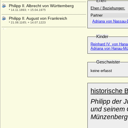
Ehen
Philipp II. Albrecht von Württemberg
Ehen / Beziehungen:
* 14.11.1893; + 15.04.1975
Partner
Philipp II. August von Frankreich
Adriana von Nassau-D
* 21.08.1165; + 14.07.1223
Philipp II. Ernst zu Schaumburg-Lippe
* 05.07.1723; + 13.02.1787
Kinder
Philipp II. von Baden-Baden
Reinhard IV. von Han
* 19.02.1559; + 07.06.1588
Adriana von Hanau-M
Philipp II. von Braunschweig-
Grubenhagen-Herzberg
Geschwister
* 02.05.1533 ; + 04.04.1596
keine erfasst
Philipp II. von Hanau-Lichtenberg
* 31.05.1462; + 22.08.1504
Philipp II. von Hanau-Münzenberg
historische 
* 17.08.1501; + 28.03.1529
Philipp II. von Hessen-Rheinfels
Philipp der 
* 22.04.1541; + 30.11.1583
und seinem O
Philipp II. von Mansfeld-Vorderort-
Münzenberge
Bornstedt
* 1502; + 09.07.1546