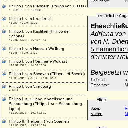
Geburtsort:
B
Philipp I. von Flandern (Philipp von Elsass)
* um 1136; + 01.06.1191
persönliche Ang
Philipp I. von Frankreich
* 1053; + 29.07.1108
Eheschließ
Philipp I. von Kastilien (Philipp der
Adriana von 
Schöne)
von N.-Dille
* 22.07.1478; + 25.09.1506
5 namentlich
Philipp I. von Nassau-Weilburg
* 1368; + 02.07.1429
darunter Re
Philipp I. von Pommern-Wolgast
* 14.07.1515; + 14.02.1560
Beigesetzt w
Philipp I. von Savoyen (Filippo I di Savoia)
* 1207 (oder 1220 ?); + 15.08.1285
Todesart:
na
Grabstätte:
M
Philipp I. von Virneburg
+ 1443
Philipp I. zur Lippe-Alverdissen und
Eltern
Schaumburg (Philipp I. von Schaumburg-
Lippe)
Vater:
R
* 18.07.1601; + 10.04.1681
Mutter:
M
Philipp II. (Felipe II.) von Spanien
* 21.05.1527; + 13.09.1598