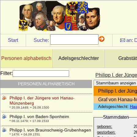
* 21.11.1641; + 10.06.1681
Philipp Heinrich von Hohenlohe-
Waldenburg
* 03.01.1591; + 25.03.1644
Philipp Howard (St Philipp Howard), Earl of
Arundel
* 28.06.1557; + 19.10.1595
Start
Suche:
an:
D
Philipp Hyacinth von Lobkowicz, Fürst
* 25.02.1680; + 21.12.1734
Personen alphabetisch
Adelsgeschlechter
Grabstät
Philipp I. der Ältere von Hanau-
Babenhausen (Philipp I. der Ältere von
Hanau-Lichtenberg)
Filter:
Philipp I. der Jü
* 08.05.1417; + 10.05.1480
Stammbaum anzeigen
PERSONEN ALPHABETISCH
Philipp I. der Großmütige von Hessen
* 13.11.1504; + 31.03.1567
Philipp I. der J
Philipp I. der Jüngere von Hanau-
Graf von Hanau-
Münzenberg
Adelsgeschlecht:
Hau
* 20.09.1449; + 26.08.1500
Philipp I. von Baden-Sponheim
Stammdaten
* 06.11.1479; + 17.09.1533
geboren:
2
Philipp I. von Braunschweig-Grubenhagen
gestorben:
2
* 1476; + 04.09.1551