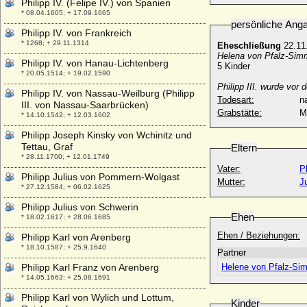
Philipp IV. (Felipe IV.) von Spanien
* 08.04.1605; + 17.09.1665
persönliche Ang
Philipp IV. von Frankreich
* 1268; + 29.11.1314
Eheschließung
22.11.
Helena von Pfalz-Sim
Philipp IV. von Hanau-Lichtenberg
5 Kinder
* 20.05.1514; + 19.02.1590
Philipp III. wurde vor
Philipp IV. von Nassau-Weilburg (Philipp
Todesart:
na
III. von Nassau-Saarbrücken)
Grabstätte:
M
* 14.10.1542; + 12.03.1602
Philipp Joseph Kinsky von Wchinitz und
Tettau, Graf
Eltern
* 28.11.1700; + 12.01.1749
Vater:
P
Philipp Julius von Pommern-Wolgast
Mutter:
J
* 27.12.1584; + 06.02.1625
Philipp Julius von Schwerin
Ehen
* 18.02.1617; + 28.06.1685
Ehen / Beziehungen:
Philipp Karl von Arenberg
* 18.10.1587; + 25.9.1640
Partner
Philipp Karl Franz von Arenberg
Helene von Pfalz-Si
* 14.05.1663; + 25.08.1691
Philipp Karl von Wylich und Lottum,
Kinder