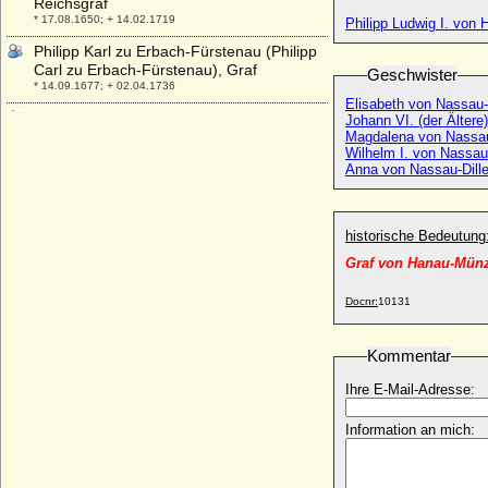
Reichsgraf
* 17.08.1650; + 14.02.1719
Philipp Ludwig I. von
Philipp Karl zu Erbach-Fürstenau (Philipp
Carl zu Erbach-Fürstenau), Graf
Geschwister
* 14.09.1677; + 02.04.1736
Elisabeth von Nassau-
Philipp Karl zu Hohenlohe-Waldenburg-
Johann VI. (der Ältere
Bartenstein
Magdalena von Nassau
Wilhelm I. von Nassau-
* 28.09.1668; + 15.01.1729
Anna von Nassau-Dill
Philipp Kuno von Bassewitz
* 30.07.1659; + 02.03.1714
Philipp Ludwig I. von Hanau-Münzenberg
historische Bedeutung
* 21.11.1553; + 04.02.1580
Graf von Hanau-Münz
Philipp Ludwig II. von Hanau-Münzenberg
* 18.11.1576; + 09.08.1612
Docnr:
10131
Philipp Ludwig III. von Hanau-Münzenberg
* 26.11.1632; + 12.11.1641
Kommentar
Philipp Ludwig von Egmond
Ihre E-Mail-Adresse:
* 1623; + 16.03.1682
Philipp Ludwig von Hessen
Information an mich:
* 29.06.1534; + 31.08.1535
Philipp Ludwig von Moltke, Freiherr
+ 26.07.1780