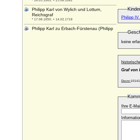
* 14.05.1663; + 25.08.1691
Kinde
Philipp Karl von Wylich und Lottum,
Reichsgraf
Philipp IV
* 17.08.1650; + 14.02.1719
Philipp Karl zu Erbach-Fürstenau (Philipp
Gesch
Carl zu Erbach-Fürstenau), Graf
* 14.09.1677; + 02.04.1736
keine erfa
Philipp Karl zu Hohenlohe-Waldenburg-
Bartenstein
* 28.09.1668; + 15.01.1729
historisc
Philipp Kuno von Bassewitz
Graf von 
* 30.07.1659; + 02.03.1714
Philipp Ludwig I. von Hanau-Münzenberg
Docnr:
10141
* 21.11.1553; + 04.02.1580
Philipp Ludwig II. von Hanau-Münzenberg
Komm
* 18.11.1576; + 09.08.1612
Ihre E-Mai
Philipp Ludwig III. von Hanau-Münzenberg
* 26.11.1632; + 12.11.1641
Informatio
Philipp Ludwig von Egmond
* 1623; + 16.03.1682
Philipp Ludwig von Hessen
* 29.06.1534; + 31.08.1535