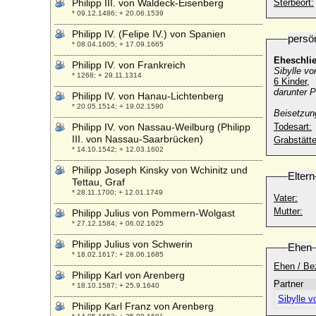
Philipp III. von Waldeck-Eisenberg
Sterbeort:
* 09.12.1486; + 20.06.1539
Philipp IV. (Felipe IV.) von Spanien
persö
* 08.04.1605; + 17.09.1665
Eheschli
Philipp IV. von Frankreich
Sibylle v
* 1268; + 29.11.1314
6 Kinder,
darunter P
Philipp IV. von Hanau-Lichtenberg
* 20.05.1514; + 19.02.1590
Beisetzun
Philipp IV. von Nassau-Weilburg (Philipp
Todesart:
III. von Nassau-Saarbrücken)
Grabstätte
* 14.10.1542; + 12.03.1602
Philipp Joseph Kinsky von Wchinitz und
Eltern
Tettau, Graf
* 28.11.1700; + 12.01.1749
Vater:
Mutter:
Philipp Julius von Pommern-Wolgast
* 27.12.1584; + 06.02.1625
Philipp Julius von Schwerin
Ehen
* 18.02.1617; + 28.06.1685
Ehen / Be
Philipp Karl von Arenberg
Partner
* 18.10.1587; + 25.9.1640
Sibylle 
Philipp Karl Franz von Arenberg