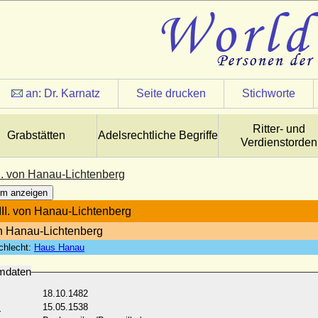
an:
Dr. Karnatz
Seite drucken
Stichworte
Ritter- und
Grabstätten
Adelsrechtliche Begriffe
Verdienstorden
II. von Hanau-Lichtenberg
m anzeigen
 III. von Hanau-Lichtenberg
n Hanau-Lichtenberg
chlecht:
Haus Hanau
mdaten
18.10.1482
:
15.05.1538