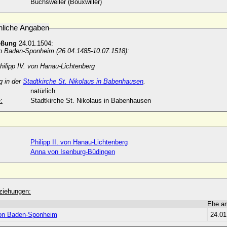
Buchsweiler (Bouxwiller)
nliche Angaben
eßung
24.01.1504:
on Baden-Sponheim (26.04.1485-10.07.1518):
hilipp IV. von Hanau-Lichtenberg
g in der
Stadtkirche St. Nikolaus in Babenhausen
.
natürlich
:
Stadtkirche St. Nikolaus in Babenhausen
Philipp II. von Hanau-Lichtenberg
Anna von Isenburg-Büdingen
ziehungen:
Ehe a
von Baden-Sponheim
24.01