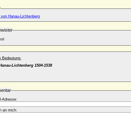
r
. von Hanau-Lichtenberg
wister
sst
he Bedeutung:
Hanau-Lichtenberg 1504-1538
entar
l-Adresse:
n an mich: