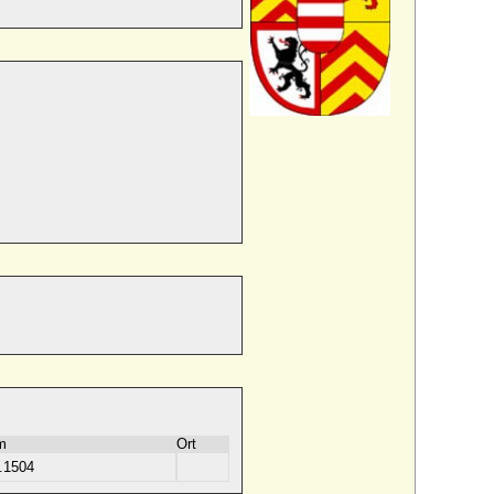
m
Ort
.1504