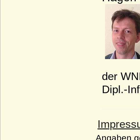
der WN
Dipl.-I
Impress
Angaben g