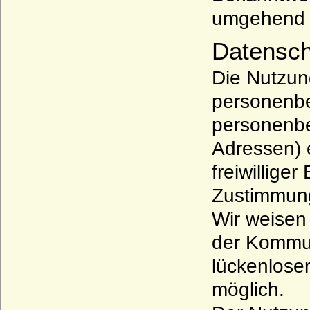
umgehend 
Datensch
Die Nutzun
personenbe
personenbe
Adressen) e
freiwillige
Zustimmung
Wir weisen 
der Kommun
lückenloser
möglich.