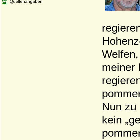
Quellenangaben
regiere
Hohenzo
Welfen,
meiner 
regiere
pommer
Nun zu 
kein „g
pommers